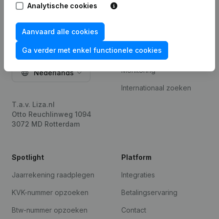
Analytische cookies
Aanvaard alle cookies
Product
Ga verder met enkel functionele cookies
Bedrijfsinformatie
Monitoring
Nederlands
Internationaal zoeken
T.a.v. Liza.nl
Otto Reuchlinweg 1094
3072 MD Rotterdam
Spotlight
Platform
Jaarrekening raadplegen
Integraties
KVK-nummer opzoeken
Betalingservaring
Btw-nummer opzoeken
Contact