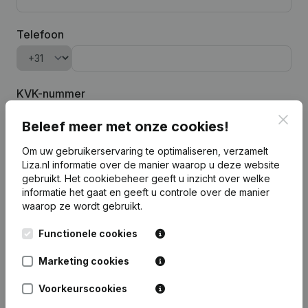
Telefoon
KVK-nummer
Clos
Beleef meer met onze cookies!
Om uw gebruikerservaring te optimaliseren, verzamelt
Bedrijfsnaam
Liza.nl informatie over de manier waarop u deze website
gebruikt.
Het cookiebeheer
geeft u inzicht over welke
informatie het gaat en geeft u controle over de manier
waarop ze wordt gebruikt.
Voor het verwerken van uw aanvraag tot een trial login en het
beheer van onze prospecten, zal Liza.nl de ingevulde
persoonsgegevens verwerken in overeenstemming met onze
Functionele cookies
privacy policy
.
Marketing cookies
Probeer gratis
Voorkeurscookies