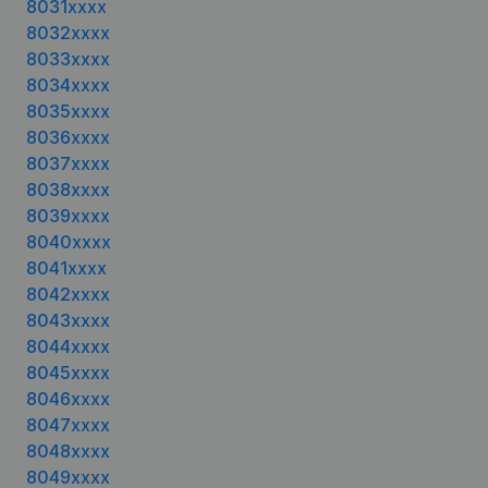
8031xxxx
8032xxxx
8033xxxx
8034xxxx
8035xxxx
8036xxxx
8037xxxx
8038xxxx
8039xxxx
8040xxxx
8041xxxx
8042xxxx
8043xxxx
8044xxxx
8045xxxx
8046xxxx
8047xxxx
8048xxxx
8049xxxx