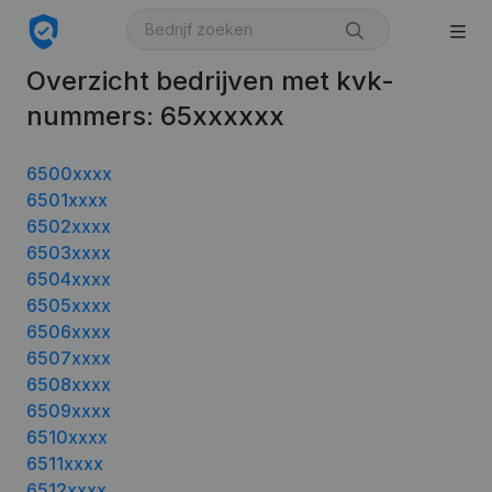
Overzicht bedrijven met kvk-
nummers: 65xxxxxx
6500xxxx
6501xxxx
6502xxxx
6503xxxx
6504xxxx
6505xxxx
6506xxxx
6507xxxx
6508xxxx
6509xxxx
6510xxxx
6511xxxx
6512xxxx