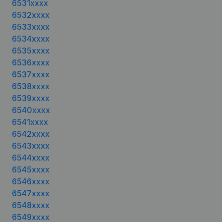
6531xxxx
6532xxxx
6533xxxx
6534xxxx
6535xxxx
6536xxxx
6537xxxx
6538xxxx
6539xxxx
6540xxxx
6541xxxx
6542xxxx
6543xxxx
6544xxxx
6545xxxx
6546xxxx
6547xxxx
6548xxxx
6549xxxx