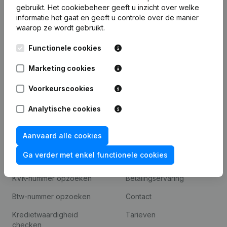
gebruikt.
Het cookiebeheer
geeft u inzicht over welke
Product
informatie het gaat en geeft u controle over de manier
waarop ze wordt gebruikt.
Bedrijfsinformatie
Functionele cookies
Monitoring
Nederlands
Marketing cookies
Internationaal zoeken
T.a.v. Liza.nl
Voorkeurscookies
Otto Reuchlinweg 1094
3072 MD Rotterdam
Analytische cookies
Aanvaard alle cookies
Spotlight
Platform
Ga verder met enkel functionele cookies
Jaarrekening raadplegen
Integraties
KVK-nummer opzoeken
Betalingservaring
Btw-nummer opzoeken
Contact
Kredietwaardigheid
Tarieven
checken