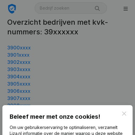
Overzicht bedrijven met kvk-
nummers: 39xxxxxx
3900xxxx
3901xxxx
3902xxxx
3903xxxx
3904xxxx
3905xxxx
3906xxxx
3907xxxx
3908xxxx
3909xxxx
Clos
Beleef meer met onze cookies!
3910xxxx
Om uw gebruikerservaring te optimaliseren, verzamelt
Liza.nl informatie over de manier waarop u deze website