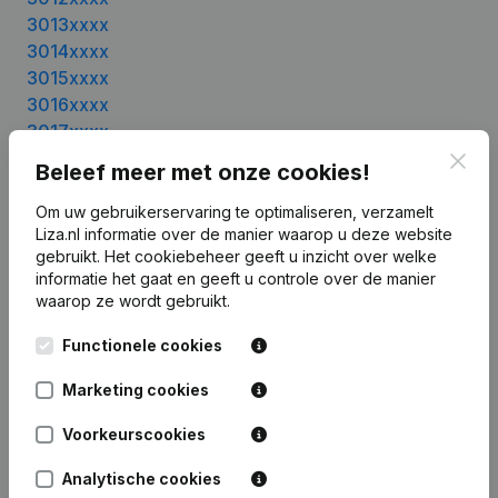
3013xxxx
3014xxxx
3015xxxx
3016xxxx
3017xxxx
3018xxxx
Clos
Beleef meer met onze cookies!
3019xxxx
3020xxxx
Om uw gebruikerservaring te optimaliseren, verzamelt
Liza.nl informatie over de manier waarop u deze website
3021xxxx
gebruikt.
Het cookiebeheer
geeft u inzicht over welke
3022xxxx
informatie het gaat en geeft u controle over de manier
3023xxxx
waarop ze wordt gebruikt.
3024xxxx
3025xxxx
Functionele cookies
3026xxxx
Marketing cookies
3027xxxx
3028xxxx
Voorkeurscookies
Analytische cookies