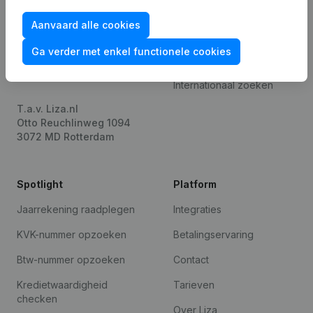
Product
Aanvaard alle cookies
Bedrijfsinformatie
Ga verder met enkel functionele cookies
Monitoring
Nederlands
Internationaal zoeken
T.a.v. Liza.nl
Otto Reuchlinweg 1094
3072 MD Rotterdam
Spotlight
Platform
Jaarrekening raadplegen
Integraties
KVK-nummer opzoeken
Betalingservaring
Btw-nummer opzoeken
Contact
Kredietwaardigheid
Tarieven
checken
Over Liza