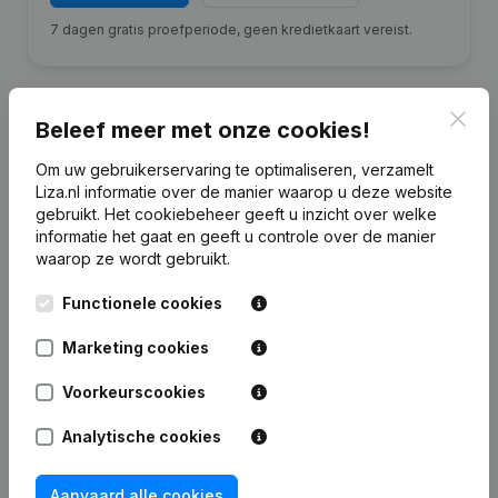
7 dagen gratis proefperiode, geen kredietkaart vereist.
Clos
Beleef meer met onze cookies!
Financiële gegevens
van Ventinova
Om uw gebruikerservaring te optimaliseren, verzamelt
Liza.nl informatie over de manier waarop u deze website
Medical
gebruikt.
Het cookiebeheer
geeft u inzicht over welke
informatie het gaat en geeft u controle over de manier
waarop ze wordt gebruikt.
2021
2020
2019
Functionele cookies
Eigen
€
-10.278.639
€
-8.669.407
€
-7.647.674
€
vermogen
Marketing cookies
Personeel
18
16
13
Voorkeurscookies
Analytische cookies
Aanvaard alle cookies