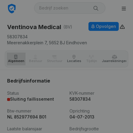
Ventinova Medical
Opvolgen
(BV)
58307834
Meerenakkerplein 7,
5652 BJ
Eindhoven
Algemeen
Bestuur
Structuur
Locaties
Tijdlijn
Jaar­rekeningen
Bedrijfsinformatie
Status
KVK-nummer
Sluiting faillissement
58307834
Btw-nummer
Oprichting
NL 852977694 B01
04-07-2013
Laatste balansjaar
Bedrijfsgrootte