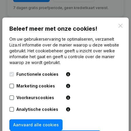
7 dagen gratis proefperiode, geen kredietkaart vereist.
Clos
Beleef meer met onze cookies!
Om uw gebruikerservaring te optimaliseren, verzamelt
Financiële gegevens
Liza.nl informatie over de manier waarop u deze website
van JIBF
gebruikt.
Het cookiebeheer
geeft u inzicht over welke
informatie het gaat en geeft u controle over de manier
waarop ze wordt gebruikt.
2025
2024
2023
2022
Functionele cookies
Eigen
€
-6.905
€
418.332
€
756.170
€
1.063.101
vermogen
Marketing cookies
Personeel
Voorkeurscookies
19
18
23
23
Analytische cookies
Aanvaard alle cookies