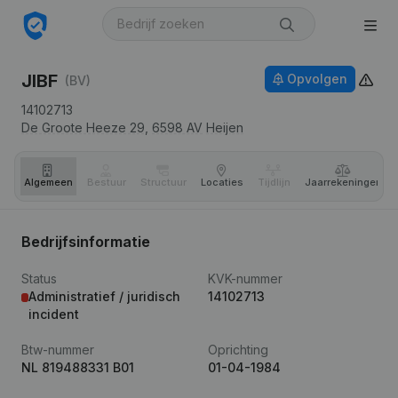
JIBF
Opvolgen
(BV)
14102713
De Groote Heeze 29,
6598 AV
Heijen
Algemeen
Bestuur
Structuur
Locaties
Tijdlijn
Jaar­rekeningen
Bedrijfsinformatie
Status
KVK-nummer
Administratief / juridisch
14102713
incident
Btw-nummer
Oprichting
NL 819488331 B01
01-04-1984