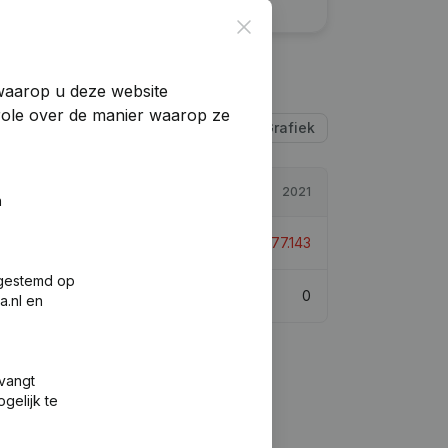
Close
 waarop u deze website
trole over de manier waarop ze
Tabel
Grafiek
2022
2021
n
€
-564.482
16,64%
€
-677.143
fgestemd op
0
0
a.nl en
tvangt
gelijk te