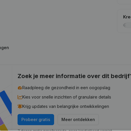
Kre
ingen
Zoek je meer informatie over dit bedrijf
Raadpleeg de gezondheid in een oogopslag
Kies voor snelle inzichten of granulaire details
Krijg updates van belangrijke ontwikkelingen
Probeer gratis
Meer ontdekken
7 dagen gratis proefperiode, geen kredietkaart vereist.