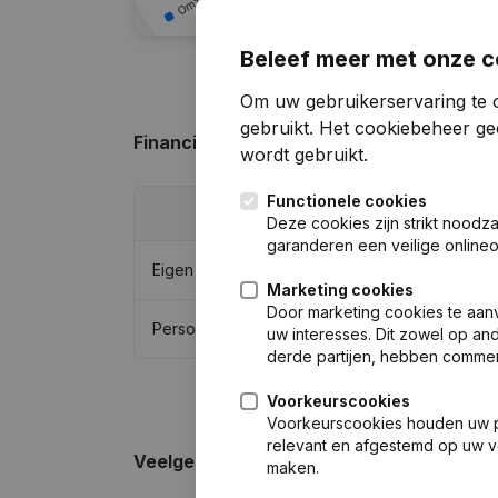
Beleef meer met onze c
Om uw gebruikerservaring te o
gebruikt.
Het cookiebeheer
gee
Financiële gegevens
van 3 Gezusters Ni
wordt gebruikt.
Functionele cookies
202
Deze cookies zijn strikt noodz
garanderen een veilige online
Eigen vermogen
€
-282.35
Marketing cookies
Door marketing cookies te aan
Personeel
uw interesses. Dit zowel op and
derde partijen, hebben commer
Voorkeurscookies
Voorkeurscookies houden uw per
relevant en afgestemd op uw v
Veelgestelde vragen
maken.