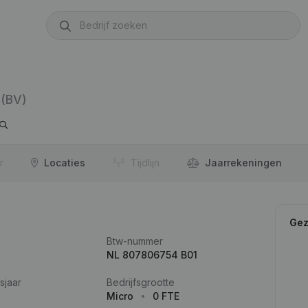
(BV)
r
Locaties
Tijdlijn
Jaar­rekeningen
Gez
Btw-nummer
NL 807806754 B01
sjaar
Bedrijfsgrootte
Micro
0 FTE