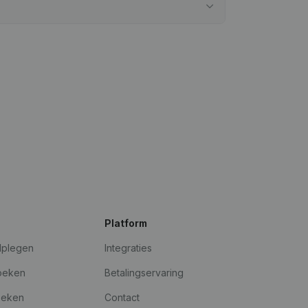
Platform
dplegen
Integraties
oeken
Betalingservaring
oeken
Contact