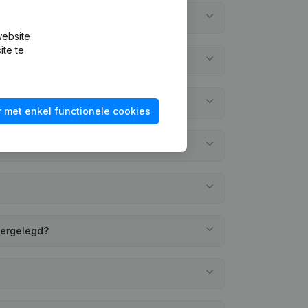
website
ite te
 met enkel functionele cookies
eergelegd?