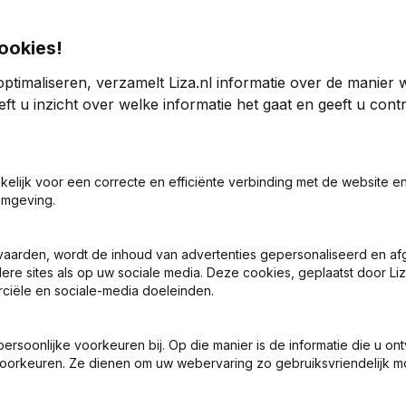
ookies!
ptimaliseren, verzamelt Liza.nl informatie over de manier
ft u inzicht over welke informatie het gaat en geeft u con
jmegen
4
2023
akelijk voor een correcte en efficiënte verbinding met de website e
omgeving.
9
58,81%
€
-685.474
-21,43%
vaarden, wordt de inhoud van advertenties gepersonaliseerd en a
0
0
ere sites als op uw sociale media. Deze cookies, geplaatst door Liz
ciële en sociale-media doeleinden.
soonlijke voorkeuren bij. Op die manier is de informatie die u on
oorkeuren. Ze dienen om uw webervaring zo gebruiksvriendelijk mo