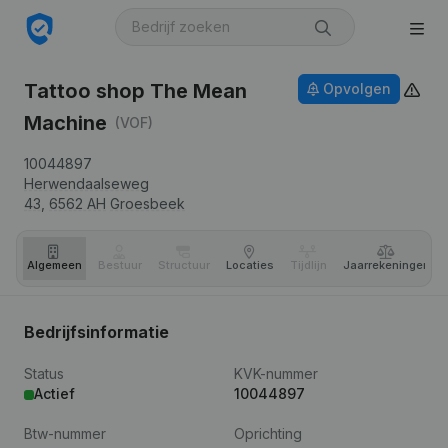
Tattoo shop The Mean
Opvolgen
Machine
(VOF)
10044897
Herwendaalseweg
43,
6562 AH
Groesbeek
Algemeen
Bestuur
Structuur
Locaties
Tijdlijn
Jaar­rekeningen
Bedrijfsinformatie
Status
KVK-nummer
Actief
10044897
Btw-nummer
Oprichting