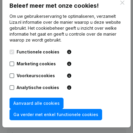
Clos
Beleef meer met onze cookies!
7 dagen gratis proefperiode, geen kredietkaart vereist.
Om uw gebruikerservaring te optimaliseren, verzamelt
Liza.nl informatie over de manier waarop u deze website
gebruikt.
Het cookiebeheer
geeft u inzicht over welke
informatie het gaat en geeft u controle over de manier
waarop ze wordt gebruikt.
Veelgestelde vragen
Functionele cookies
Wat is het KVK-nummer van Tattoo shop The
Marketing cookies
Mean Machine?
Voorkeurscookies
Wat is het btw-nummer van Tattoo shop The
Analytische cookies
Mean Machine?
Aanvaard alle cookies
Wat is het PEPPOL ID van Tattoo shop The
Ga verder met enkel functionele cookies
Mean Machine?