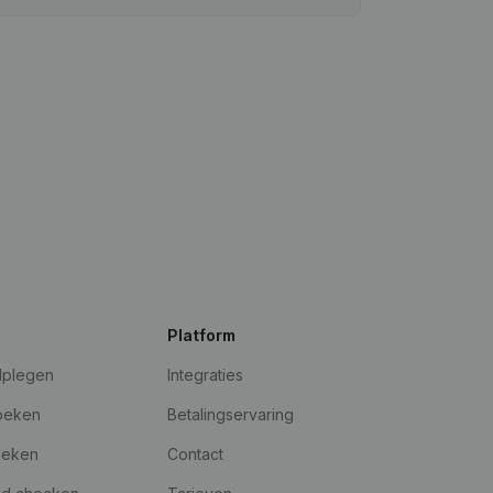
Platform
dplegen
Integraties
oeken
Betalingservaring
oeken
Contact