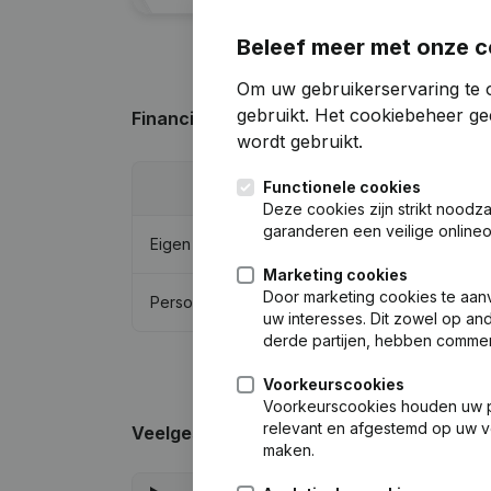
Beleef meer met onze c
Om uw gebruikerservaring te o
gebruikt.
Het cookiebeheer
gee
Financiële gegevens
van Comcor I.T. Sol
wordt gebruikt.
Functionele cookies
2024
Deze cookies zijn strikt noodz
garanderen een veilige online
Eigen vermogen
€
31.180
Marketing cookies
Door marketing cookies te aan
Personeel
0
uw interesses. Dit zowel op and
derde partijen, hebben commer
Voorkeurscookies
Voorkeurscookies houden uw per
relevant en afgestemd op uw v
Veelgestelde vragen
maken.