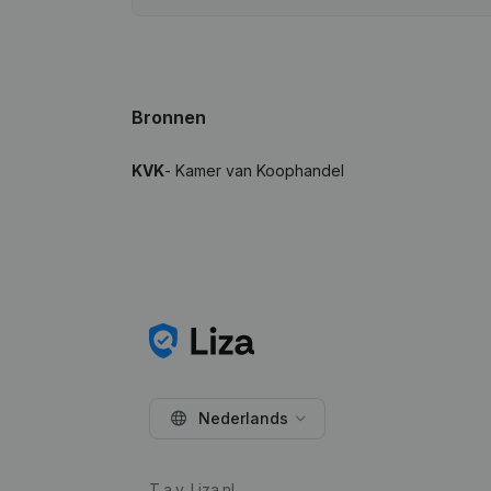
Bronnen
KVK
- Kamer van Koophandel
Nederlands
T.a.v. Liza.nl