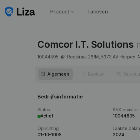
Product
Tarieven
Comcor I.T. Solutions
(
10044895
Rogstraat 26/M,
5373 AV
Herpen
Algemeen
Bestuur
Structuu
Bedrijfsinformatie
Status
KVK-nummer
Actief
10044895
Oprichting
Laatste balan
01-10-1998
2024