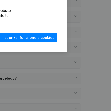
website
ite te
 met enkel functionele cookies
eergelegd?