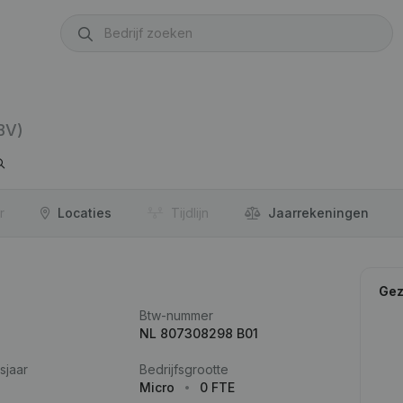
BV)
r
Locaties
Tijdlijn
Jaar­rekeningen
Gez
Btw-nummer
NL 807308298 B01
sjaar
Bedrijfsgrootte
Micro
0 FTE