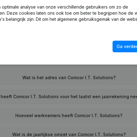
Wat is het KVK-nummer van Comcor I.T. Solutions?
optimale analyse van onze verschillende gebruikers om zo de
en. Deze cookies laten ons ook toe om beter te begrijpen hoe de 
's belangrijk zijn. Dit om het algemene gebruiksgemak van de webs
Wat is het btw-nummer van Comcor I.T. Solutions?
Wat is het PEPPOL ID van Comcor I.T. Solutions?
Ga verder
Wanneer werd Comcor I.T. Solutions opgericht?
Wat is het adres van Comcor I.T. Solutions?
heeft Comcor I.T. Solutions voor het laatst een jaarrekening n
Hoeveel werknemers heeft Comcor I.T. Solutions?
Wat is de jaarlijkse omzet van Comcor I.T. Solutions?