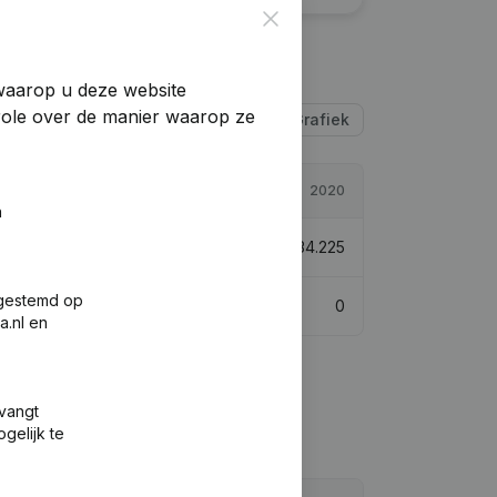
Close
 waarop u deze website
trole over de manier waarop ze
Tabel
Grafiek
2021
2020
n
€
62.000
81,15%
€
34.225
fgestemd op
0
0
a.nl en
tvangt
gelijk te