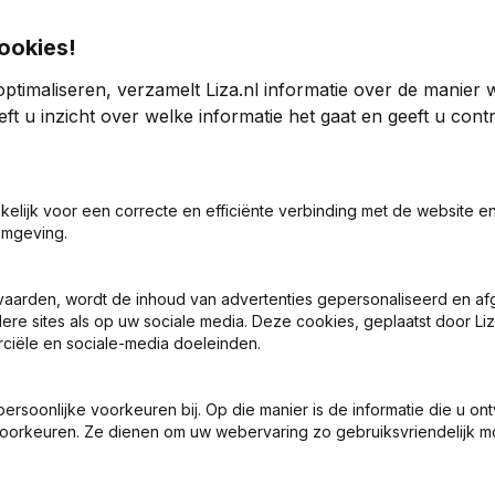
ookies!
ptimaliseren, verzamelt Liza.nl informatie over de manier
ft u inzicht over welke informatie het gaat en geeft u con
utions
2023
akelijk voor een correcte en efficiënte verbinding met de website e
omgeving.
-48,86%
€
60.965
-1,67%
vaarden, wordt de inhoud van advertenties gepersonaliseerd en a
0
ere sites als op uw sociale media. Deze cookies, geplaatst door Liz
ciële en sociale-media doeleinden.
soonlijke voorkeuren bij. Op die manier is de informatie die u on
oorkeuren. Ze dienen om uw webervaring zo gebruiksvriendelijk mo