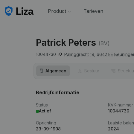
Product
Tarieven
Patrick Peters
(BV)
10044730
Palinggracht 19,
6642 EE
Beuninge
Algemeen
Bestuur
Structuu
Bedrijfsinformatie
Status
KVK-nummer
Actief
10044730
Oprichting
Laatste balan
23-09-1998
2024