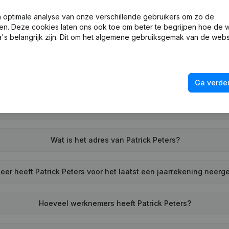
Wat is het KVK-nummer van Patrick Peters?
optimale analyse van onze verschillende gebruikers om zo de
en. Deze cookies laten ons ook toe om beter te begrijpen hoe de 
's belangrijk zijn. Dit om het algemene gebruiksgemak van de webs
Wat is het btw-nummer van Patrick Peters?
Wat is het PEPPOL ID van Patrick Peters?
Ga verder
Wanneer werd Patrick Peters opgericht?
Wat is het adres van Patrick Peters?
er heeft Patrick Peters voor het laatst een jaarrekening neerg
Hoeveel werknemers heeft Patrick Peters?