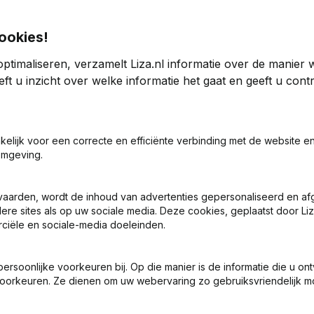
ookies!
ptimaliseren, verzamelt Liza.nl informatie over de manier
ft u inzicht over welke informatie het gaat en geeft u con
24
2023
akelijk voor een correcte en efficiënte verbinding met de website e
omgeving.
06
0,37%
€
344.818
-1,58%
vaarden, wordt de inhoud van advertenties gepersonaliseerd en a
0
0
ere sites als op uw sociale media. Deze cookies, geplaatst door Liz
ciële en sociale-media doeleinden.
soonlijke voorkeuren bij. Op die manier is de informatie die u on
oorkeuren. Ze dienen om uw webervaring zo gebruiksvriendelijk mo