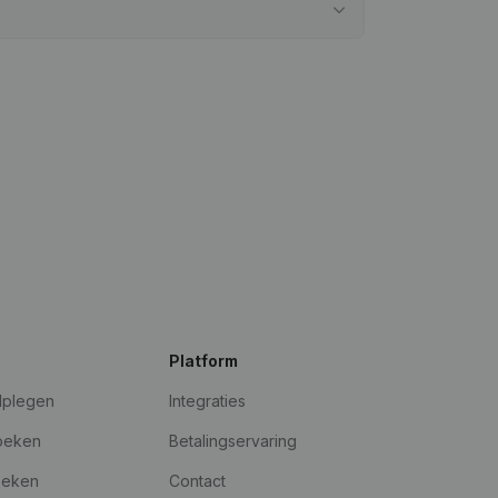
Platform
dplegen
Integraties
oeken
Betalingservaring
oeken
Contact