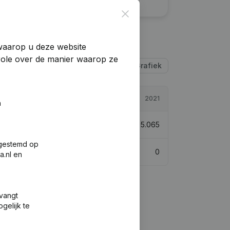
Close
 waarop u deze website
trole over de manier waarop ze
Tabel
Grafiek
2022
2021
n
€
350.365
> 1000%
€
5.065
fgestemd op
0
0
a.nl en
tvangt
gelijk te