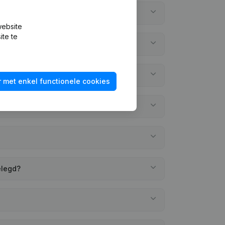
website
ite te
 met enkel functionele cookies
elegd?