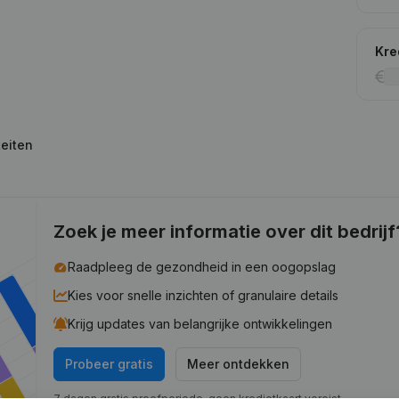
Kre
teiten
Zoek je meer informatie over dit bedrijf
Raadpleeg de gezondheid in een oogopslag
Kies voor snelle inzichten of granulaire details
Krijg updates van belangrijke ontwikkelingen
Probeer gratis
Meer ontdekken
7 dagen gratis proefperiode, geen kredietkaart vereist.