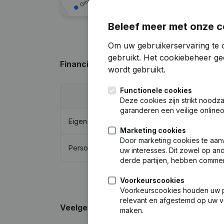
Beleef meer met onze c
Om uw gebruikerservaring te o
gebruikt.
Het cookiebeheer
gee
Financiële gegevens
van Patrick Peters
wordt gebruikt.
Functionele cookies
20
Deze cookies zijn strikt noodz
garanderen een veilige online
Eigen vermogen
€
346.1
Marketing cookies
Door marketing cookies te aan
Personeel
uw interesses. Dit zowel op and
derde partijen, hebben commer
Voorkeurscookies
Voorkeurscookies houden uw per
relevant en afgestemd op uw v
Veelgestelde vragen
maken.