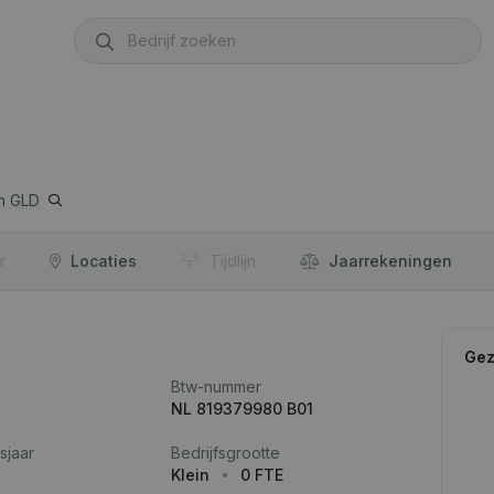
n GLD
r
Locaties
Tijdlijn
Jaar­rekeningen
Gez
Btw-nummer
NL 819379980 B01
sjaar
Bedrijfsgrootte
Klein
0 FTE