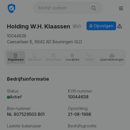
Holding W.H. Klaassen
Opvolgen
(BV)
10044638
Caesarlaan 8,
6642 AD
Beuningen GLD
Algemeen
Bestuur
Structuur
Locaties
Tijdlijn
Jaar­rekeningen
Bedrijfsinformatie
Status
KVK-nummer
Actief
10044638
Btw-nummer
Oprichting
NL 807529503 B01
21-08-1998
Laatste balansjaar
Bedrijfsgrootte