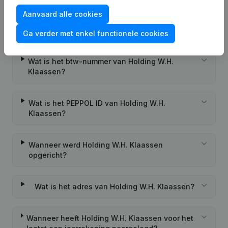
Aanvaard alle cookies
Wat is het KVK-nummer van Holding W.H.
Klaassen?
Ga verder met enkel functionele cookies
Wat is het btw-nummer van Holding W.H.
Klaassen?
Wat is het PEPPOL ID van Holding W.H.
Klaassen?
Wanneer werd Holding W.H. Klaassen
opgericht?
Wat is het adres van Holding W.H. Klaassen?
Wanneer heeft Holding W.H. Klaassen voor het