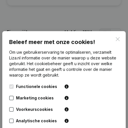
Financiële gegevens
van Holding W.H.
Klaassen
Clos
Beleef meer met onze cookies!
Om uw gebruikerservaring te optimaliseren, verzamelt
2025
2020
2019
2017
Liza.nl informatie over de manier waarop u deze website
gebruikt.
Het cookiebeheer
geeft u inzicht over welke
informatie het gaat en geeft u controle over de manier
Eigen
€
-27.818
€
-42.808
€
-18.552
€
9.216
waarop ze wordt gebruikt.
vermogen
Functionele cookies
Personeel
0
0
0
0
Marketing cookies
Voorkeurscookies
Analytische cookies
Veelgestelde vragen