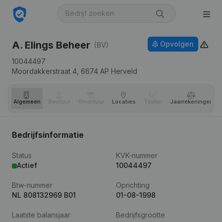
A. Elings Beheer
Opvolgen
(BV)
10044497
Moordakkerstraat 4,
6674 AP
Herveld
Algemeen
Bestuur
Structuur
Locaties
Tijdlijn
Jaar­rekeningen
Bedrijfsinformatie
Status
KVK-nummer
Actief
10044497
Btw-nummer
Oprichting
NL 808132969 B01
01-08-1998
Laatste balansjaar
Bedrijfsgrootte