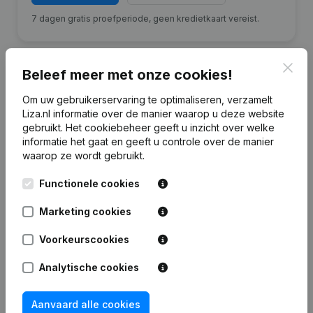
7 dagen gratis proefperiode, geen kredietkaart vereist.
Clos
Beleef meer met onze cookies!
Om uw gebruikerservaring te optimaliseren, verzamelt
Financiële gegevens
van A. Elings
Liza.nl informatie over de manier waarop u deze website
Beheer
gebruikt.
Het cookiebeheer
geeft u inzicht over welke
informatie het gaat en geeft u controle over de manier
waarop ze wordt gebruikt.
2024
2023
2022
2021
Functionele cookies
Eigen
€
82.796
€
427.047
€
417.627
€
284.437
vermogen
Marketing cookies
Voorkeurscookies
Personeel
0
0
0
0
Analytische cookies
Aanvaard alle cookies