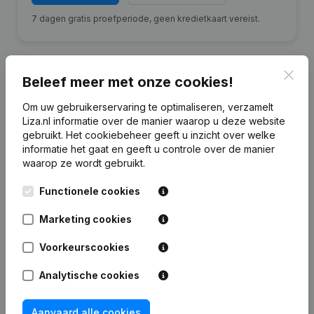
7 dagen gratis proefperiode, geen kredietkaart vereist.
Clos
Beleef meer met onze cookies!
Financiële gegevens
van GX Group
Om uw gebruikerservaring te optimaliseren, verzamelt
Liza.nl informatie over de manier waarop u deze website
Holding
gebruikt.
Het cookiebeheer
geeft u inzicht over welke
informatie het gaat en geeft u controle over de manier
waarop ze wordt gebruikt.
2022
2021
2020
20
Functionele cookies
Eigen
€
5.077.000
€
4.171.542
€
3.172.951
€
2.325.4
vermogen
Marketing cookies
Personeel
0
0
0
Voorkeurscookies
Analytische cookies
Aanvaard alle cookies