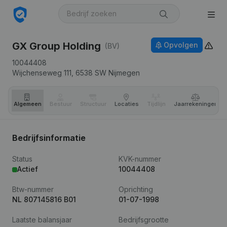
GX Group Holding
Opvolgen
(BV)
10044408
Wijchenseweg 111,
6538 SW
Nijmegen
Algemeen
Bestuur
Structuur
Locaties
Tijdlijn
Jaar­rekeningen
Bedrijfsinformatie
Status
KVK-nummer
Actief
10044408
Btw-nummer
Oprichting
NL 807145816 B01
01-07-1998
Laatste balansjaar
Bedrijfsgrootte