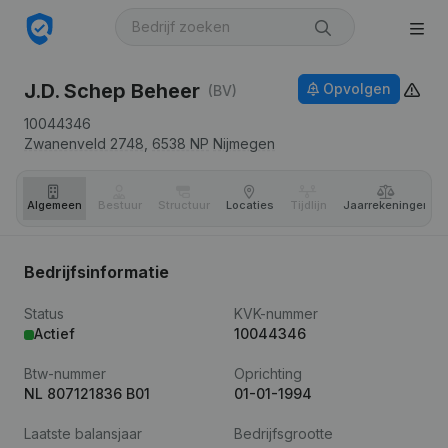
J.D. Schep Beheer
Opvolgen
(BV)
10044346
Zwanenveld 2748,
6538 NP
Nijmegen
Algemeen
Bestuur
Structuur
Locaties
Tijdlijn
Jaar­rekeningen
Bedrijfsinformatie
Status
KVK-nummer
Actief
10044346
Btw-nummer
Oprichting
NL 807121836 B01
01-01-1994
Laatste balansjaar
Bedrijfsgrootte