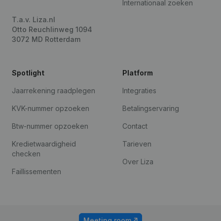
Internationaal zoeken
T.a.v. Liza.nl
Otto Reuchlinweg 1094
3072 MD Rotterdam
Spotlight
Platform
Jaarrekening raadplegen
Integraties
KVK-nummer opzoeken
Betalingservaring
Btw-nummer opzoeken
Contact
Kredietwaardigheid
Tarieven
checken
Over Liza
Faillissementen
Meeting room