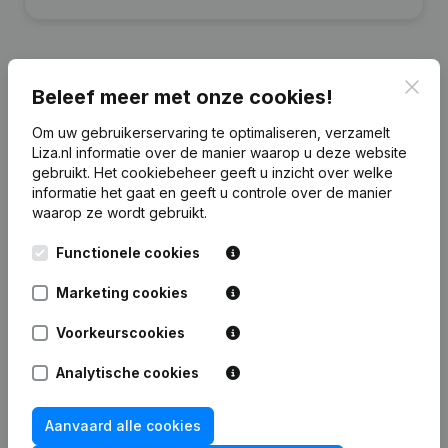
Clos
Beleef meer met onze cookies!
Financiële gegevens
van J.D. Schep
Om uw gebruikerservaring te optimaliseren, verzamelt
Beheer
Liza.nl informatie over de manier waarop u deze website
gebruikt.
Het cookiebeheer
geeft u inzicht over welke
informatie het gaat en geeft u controle over de manier
2024
2023
2022
2021
waarop ze wordt gebruikt.
Eigen
Functionele cookies
€
325.189
€
428.995
€
416.699
€
364.498
vermogen
Marketing cookies
Personeel
0
0
0
0
Voorkeurscookies
Analytische cookies
Aanvaard alle cookies
Veelgestelde vragen