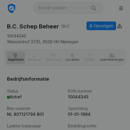
B.C. Schep Beheer
Opvolgen
(BV)
10044345
Weezenhof 3735,
6536 HH
Nijmegen
Algemeen
Bestuur
Structuur
Locaties
Tijdlijn
Jaar­rekeningen
Bedrijfsinformatie
Status
KVK-nummer
Actief
10044345
Btw-nummer
Oprichting
NL 807121794 B01
01-01-1994
Laatste balansjaar
Bedrijfsgrootte