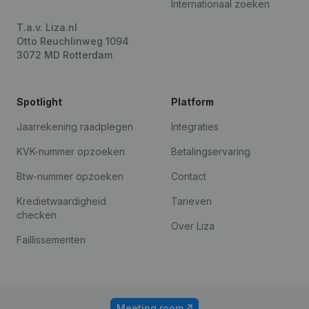
Internationaal zoeken
T.a.v. Liza.nl
Otto Reuchlinweg 1094
3072 MD Rotterdam
Spotlight
Platform
Jaarrekening raadplegen
Integraties
KVK-nummer opzoeken
Betalingservaring
Btw-nummer opzoeken
Contact
Kredietwaardigheid
Tarieven
checken
Over Liza
Faillissementen
Meeting room