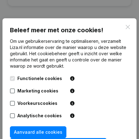
Clos
Beleef meer met onze cookies!
Financiële gegevens
van B.C. Schep
Om uw gebruikerservaring te optimaliseren, verzamelt
Beheer
Liza.nl informatie over de manier waarop u deze website
gebruikt.
Het cookiebeheer
geeft u inzicht over welke
informatie het gaat en geeft u controle over de manier
2024
2023
2022
2021
waarop ze wordt gebruikt.
Eigen
Functionele cookies
€
321.121
€
314.209
€
306.982
€
302.702
vermogen
Marketing cookies
Personeel
0
0
0
0
Voorkeurscookies
Analytische cookies
Aanvaard alle cookies
Veelgestelde vragen