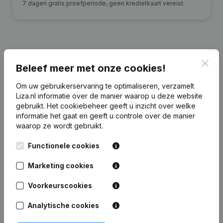
7 dagen gratis proefperiode, geen kredietkaart vereist.
Clos
Financiële gegevens
van R.G.A. Geurts
Beleef meer met onze cookies!
Holding
Om uw gebruikerservaring te optimaliseren, verzamelt
Liza.nl informatie over de manier waarop u deze website
gebruikt.
Het cookiebeheer
geeft u inzicht over welke
2024
2023
2022
20
informatie het gaat en geeft u controle over de manier
waarop ze wordt gebruikt.
Eigen
€
1.050.731
€
1.575.247
€
1.459.344
€
1.185.
vermogen
Functionele cookies
Personeel
0
0
0
Marketing cookies
Voorkeurscookies
Analytische cookies