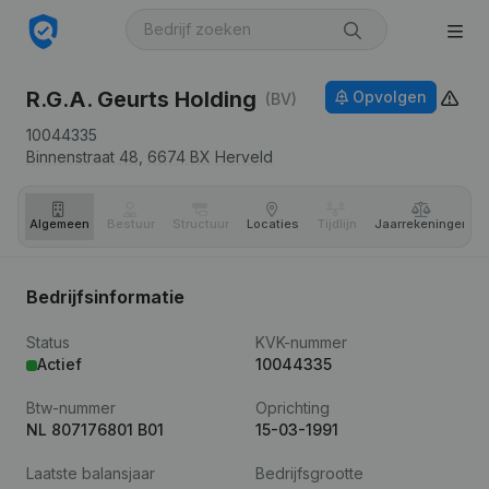
R.G.A. Geurts Holding
Opvolgen
(BV)
10044335
Binnenstraat 48,
6674 BX
Herveld
Algemeen
Bestuur
Structuur
Locaties
Tijdlijn
Jaar­rekeningen
Bedrijfsinformatie
Status
KVK-nummer
Actief
10044335
Btw-nummer
Oprichting
NL 807176801 B01
15-03-1991
Laatste balansjaar
Bedrijfsgrootte