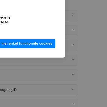
website
ite te
 met enkel functionele cookies
eergelegd?