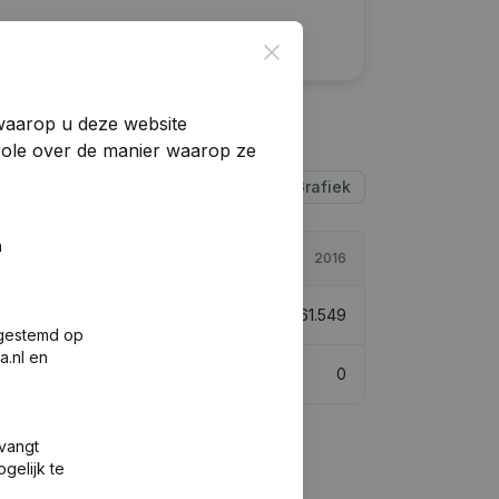
Close
 waarop u deze website
trole over de manier waarop ze
Tabel
Grafiek
n
2018
2016
€
61.330
-0,36%
€
61.549
fgestemd op
a.nl en
1
0
tvangt
gelijk te