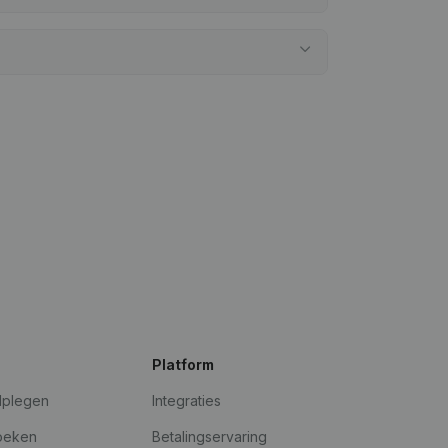
Platform
dplegen
Integraties
oeken
Betalingservaring