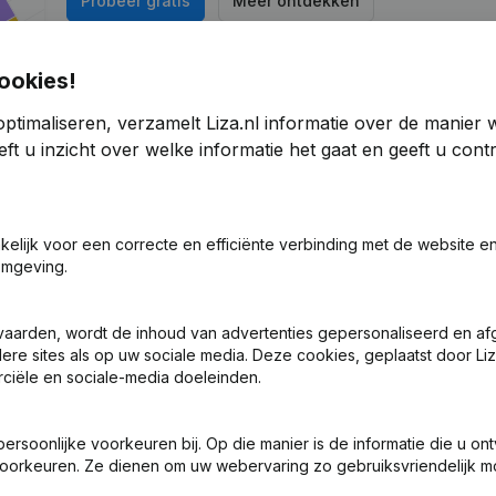
Probeer gratis
Meer ontdekken
7 dagen gratis proefperiode, geen kredietkaart vereist.
ookies!
ptimaliseren, verzamelt Liza.nl informatie over de manier
ft u inzicht over welke informatie het gaat en geeft u con
olding
akelijk voor een correcte en efficiënte verbinding met de website e
21
2019
omgeving.
14
-0,59%
€
69.320
13,03%
vaarden, wordt de inhoud van advertenties gepersonaliseerd en a
ere sites als op uw sociale media. Deze cookies, geplaatst door Liz
0
0
ciële en sociale-media doeleinden.
soonlijke voorkeuren bij. Op die manier is de informatie die u on
oorkeuren. Ze dienen om uw webervaring zo gebruiksvriendelijk mo