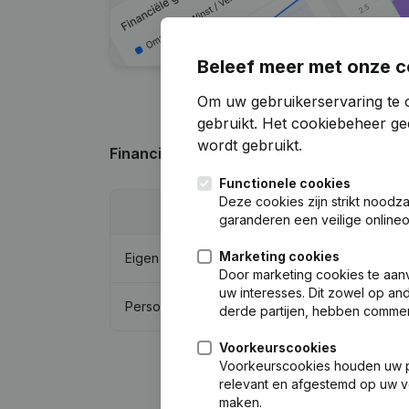
Beleef meer met onze c
Om uw gebruikerservaring te o
gebruikt.
Het cookiebeheer
gee
wordt gebruikt.
Financiële gegevens
van Wil Jeurissen H
Functionele cookies
Deze cookies zijn strikt noodz
20
garanderen een veilige online
Marketing cookies
Eigen vermogen
€
68.9
Door marketing cookies te aan
uw interesses. Dit zowel op and
Personeel
derde partijen, hebben commer
Voorkeurscookies
Voorkeurscookies houden uw per
relevant en afgestemd op uw v
maken.