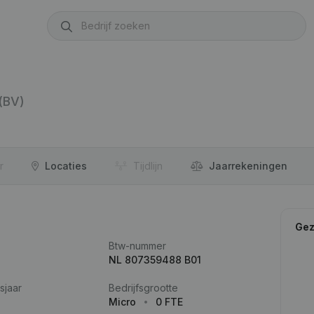
(BV)
r
Locaties
Tijdlijn
Jaar­rekeningen
Gez
Btw-nummer
NL 807359488 B01
sjaar
Bedrijfsgrootte
Micro
0 FTE