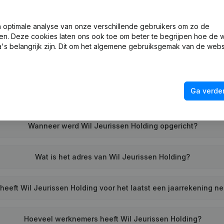
optimale analyse van onze verschillende gebruikers om zo de
Wat is het KVK-nummer van Wil Jeurissen Holding?
en. Deze cookies laten ons ook toe om beter te begrijpen hoe de 
's belangrijk zijn. Dit om het algemene gebruiksgemak van de webs
Wat is het btw-nummer van Wil Jeurissen Holding?
Ga verder
Wat is het PEPPOL ID van Wil Jeurissen Holding?
Wanneer werd Wil Jeurissen Holding opgericht?
Wat is het adres van Wil Jeurissen Holding?
eeft Wil Jeurissen Holding voor het laatst een jaarrekening n
Hoeveel werknemers heeft Wil Jeurissen Holding?