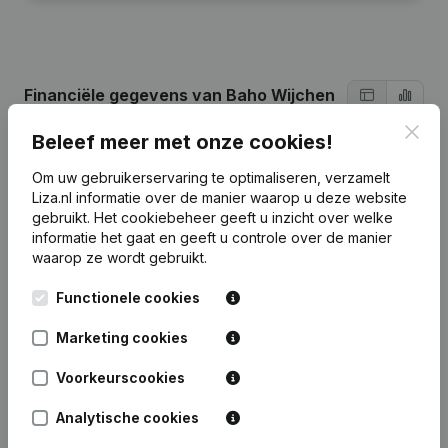
Financiële gegevens
van Baho Wijchen
Clos
Beleef meer met onze cookies!
2024
2023
2022
Om uw gebruikerservaring te optimaliseren, verzamelt
Liza.nl informatie over de manier waarop u deze website
Winst/Verlies
-
-
€
-29.401.728
gebruikt.
Het cookiebeheer
geeft u inzicht over welke
informatie het gaat en geeft u controle over de manier
waarop ze wordt gebruikt.
Omzet
-
-
€
109.682.417
Functionele cookies
Eigen
€
-2.035.080
€
-1.914.033
€
-101.858.745
vermogen
Marketing cookies
Brutomarge
-
-
€
48.728.618
Voorkeurscookies
Analytische cookies
Personeel
0
0
476