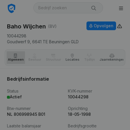
Baho Wijchen
Opvolgen
(BV)
10044298
Goudwerf 9,
6641 TE
Beuningen GLD
Algemeen
Bestuur
Structuur
Locaties
Tijdlijn
Jaar­rekeningen
Bedrijfsinformatie
Status
KVK-nummer
Actief
10044298
Btw-nummer
Oprichting
NL 806998945 B01
18-05-1998
Laatste balansjaar
Bedrijfsgrootte