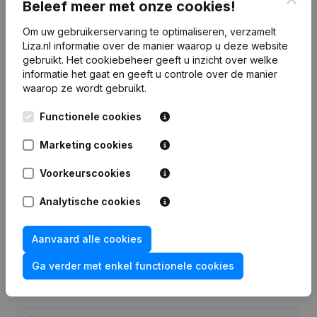
Beleef meer met onze cookies!
7 dagen gratis proefperiode, geen kredietkaart vereist.
Om uw gebruikerservaring te optimaliseren, verzamelt
Liza.nl informatie over de manier waarop u deze website
gebruikt.
Het cookiebeheer
geeft u inzicht over welke
informatie het gaat en geeft u controle over de manier
waarop ze wordt gebruikt.
Veelgestelde vragen
Functionele cookies
Marketing cookies
Wat is het KVK-nummer van Croissanterie Le
Monde?
Voorkeurscookies
Analytische cookies
Wat is het btw-nummer van Croissanterie Le
Monde?
Aanvaard alle cookies
Wat is het PEPPOL ID van Croissanterie Le
Ga verder met enkel functionele cookies
Monde?