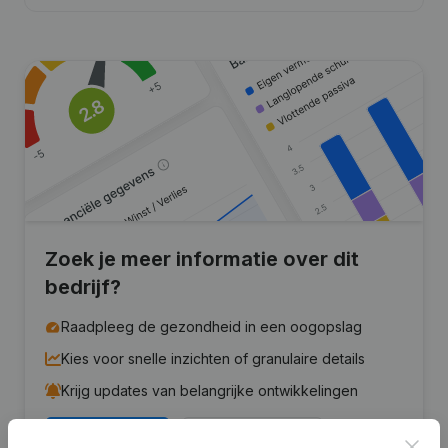
Zoek je meer informatie over dit
bedrijf?
Raadpleeg de gezondheid in een oogopslag
Kies voor snelle inzichten of granulaire details
Krijg updates van belangrijke ontwikkelingen
Probeer gratis
Meer ontdekken
Clos