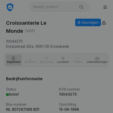
Croissanterie Le
Opvolgen
Monde
(VOF)
10044275
Dorpsstraat 32/a,
6561 CB
Groesbeek
Algemeen
Bestuur
Structuur
Locaties
Tijdlijn
Jaar­rekeningen
Bedrijfsinformatie
Status
KVK-nummer
Actief
10044275
Btw-nummer
Oprichting
NL 807287088 B01
15-06-1998