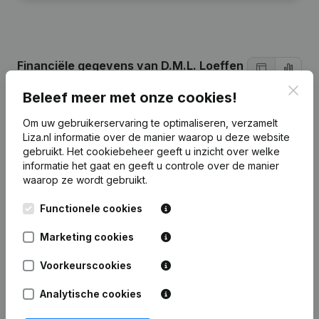
Financiële gegevens
van D.M.L. Loeffen
Holding
Clos
Beleef meer met onze cookies!
Om uw gebruikerservaring te optimaliseren, verzamelt
2017
2016
2012
201
Liza.nl informatie over de manier waarop u deze website
gebruikt.
Het cookiebeheer
geeft u inzicht over welke
Eigen
informatie het gaat en geeft u controle over de manier
€
-320.228
€
-569.956
€
-695.092
€
270.72
vermogen
waarop ze wordt gebruikt.
Personeel
1
1
1
Functionele cookies
Marketing cookies
Voorkeurscookies
Veelgestelde vragen
Analytische cookies