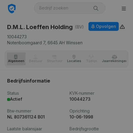
D.M.L. Loeffen Holding
Opvolgen
(BV)
10044273
Notenboomgaard 7,
6645 AH
Winssen
Algemeen
Bestuur
Structuur
Locaties
Tijdlijn
Jaar­rekeningen
Bedrijfsinformatie
Status
KVK-nummer
Actief
10044273
Btw-nummer
Oprichting
NL 807361124 B01
10-06-1998
Laatste balansjaar
Bedrijfsgrootte