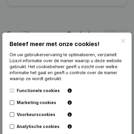
Financiële gegevens
van Dencker's
Boekhandel
Clos
Beleef meer met onze cookies!
Om uw gebruikerservaring te optimaliseren, verzamelt
2023
2022
2021
2020
Liza.nl informatie over de manier waarop u deze website
gebruikt.
Het cookiebeheer
geeft u inzicht over welke
informatie het gaat en geeft u controle over de manier
Eigen
€
-22.918
€
-22.918
€
-22.918
€
-22.918
waarop ze wordt gebruikt.
vermogen
Functionele cookies
Personeel
0
0
0
0
Marketing cookies
Voorkeurscookies
Analytische cookies
Veelgestelde vragen