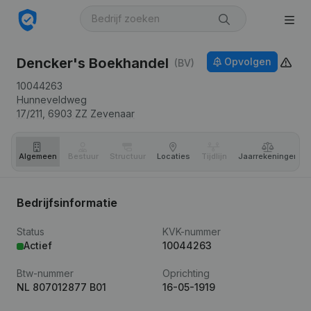
Dencker's Boekhandel
Opvolgen
(BV)
10044263
Hunneveldweg
17/211,
6903 ZZ
Zevenaar
Algemeen
Bestuur
Structuur
Locaties
Tijdlijn
Jaar­rekeningen
Bedrijfsinformatie
Status
KVK-nummer
Actief
10044263
Btw-nummer
Oprichting
NL 807012877 B01
16-05-1919