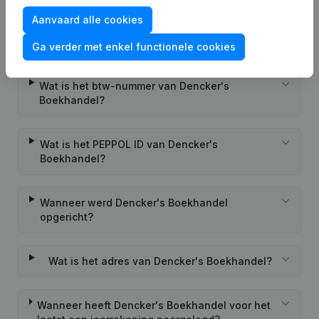
Aanvaard alle cookies
Wat is het KVK-nummer van Dencker's
Boekhandel?
Ga verder met enkel functionele cookies
Wat is het btw-nummer van Dencker's
Boekhandel?
Wat is het PEPPOL ID van Dencker's
Boekhandel?
Wanneer werd Dencker's Boekhandel
opgericht?
Wat is het adres van Dencker's Boekhandel?
Wanneer heeft Dencker's Boekhandel voor het