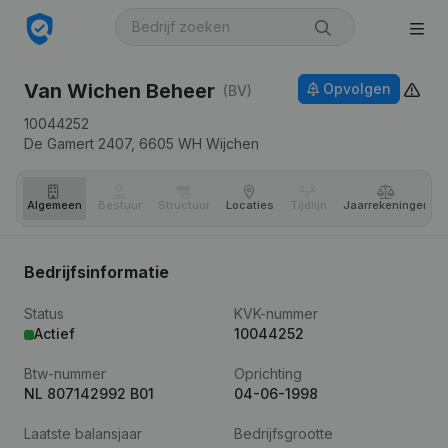
Van Wichen Beheer
Opvolgen
(BV)
10044252
De Gamert 2407,
6605 WH
Wijchen
Algemeen
Bestuur
Structuur
Locaties
Tijdlijn
Jaar­rekeningen
Bedrijfsinformatie
Status
KVK-nummer
Actief
10044252
Btw-nummer
Oprichting
NL 807142992 B01
04-06-1998
Laatste balansjaar
Bedrijfsgrootte