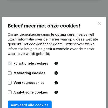
Financiële gegevens
van Van Wichen
Clos
Beleef meer met onze cookies!
Beheer
Om uw gebruikerservaring te optimaliseren, verzamelt
Liza.nl informatie over de manier waarop u deze website
2024
2023
2022
20
gebruikt.
Het cookiebeheer
geeft u inzicht over welke
informatie het gaat en geeft u controle over de manier
waarop ze wordt gebruikt.
Eigen
€
1.311.501
€
1.456.203
€
1.771.834
€
1.867.4
vermogen
Functionele cookies
Personeel
0
0
0
Marketing cookies
Voorkeurscookies
Analytische cookies
Veelgestelde vragen
Aanvaard alle cookies