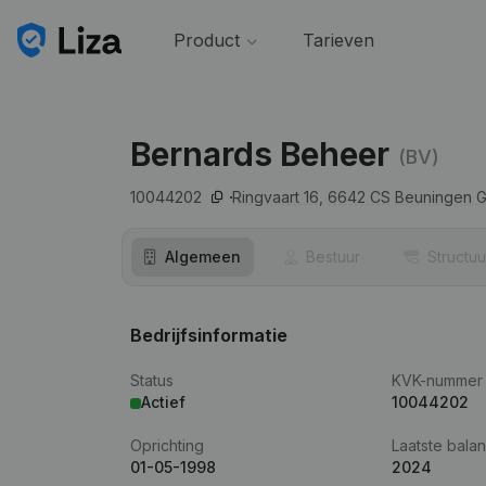
Product
Tarieven
Bernards Beheer
(BV)
10044202
Ringvaart 16,
6642 CS
Beuningen 
Algemeen
Bestuur
Structuu
Bedrijfsinformatie
Status
KVK-nummer
Actief
10044202
Oprichting
Laatste balan
01-05-1998
2024