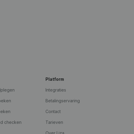
Platform
dplegen
Integraties
oeken
Betalingservaring
oeken
Contact
id checken
Tarieven
Over Liza