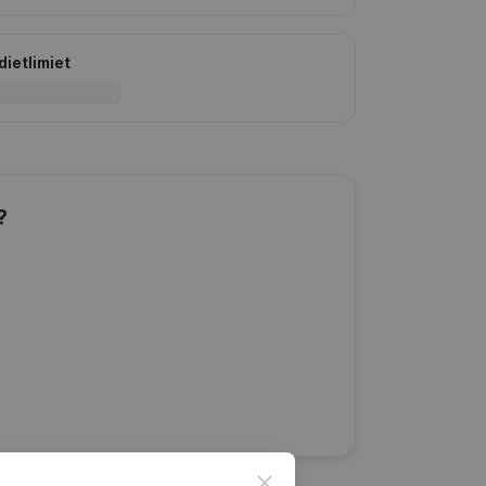
dietlimiet
?
Close