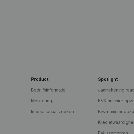
Product
Spotlight
Bedrijfsinformatie
Jaarrekening raa
Monitoring
KVK-nummer opz
Internationaal zoeken
Btw-nummer opz
Kredietwaardighe
Faillissementen