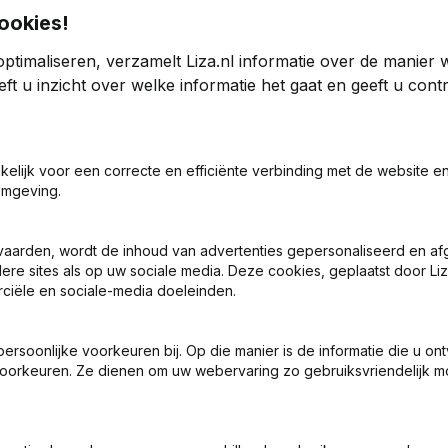
ookies!
ptimaliseren, verzamelt Liza.nl informatie over de manier
er
ft u inzicht over welke informatie het gaat en geeft u con
024
2023
akelijk voor een correcte en efficiënte verbinding met de website e
730
27,94%
€
198.321
11,39%
omgeving.
0
0
vaarden, wordt de inhoud van advertenties gepersonaliseerd en a
ere sites als op uw sociale media. Deze cookies, geplaatst door Liz
ciële en sociale-media doeleinden.
soonlijke voorkeuren bij. Op die manier is de informatie die u on
oorkeuren. Ze dienen om uw webervaring zo gebruiksvriendelijk mo
Wat is het KVK-nummer van Bernards Beheer?