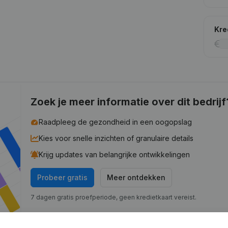
Kre
Zoek je meer informatie over dit bedrijf
Raadpleeg de gezondheid in een oogopslag
Kies voor snelle inzichten of granulaire details
Krijg updates van belangrijke ontwikkelingen
Probeer gratis
Meer ontdekken
7 dagen gratis proefperiode, geen kredietkaart vereist.