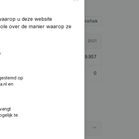
 waarop u deze website
Tabel
Grafiek
trole over de manier waarop ze
2022
2021
n
€
178.035
11,3%
€
159.957
0
0
fgestemd op
a.nl en
tvangt
gelijk te