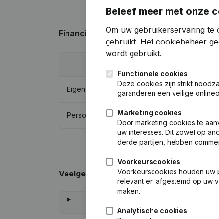
Beleef meer met onze c
Om uw gebruikerservaring te o
Financiële gegevens
van Bernards Behe
gebruikt.
Het cookiebeheer
gee
wordt gebruikt.
2
Functionele cookies
Deze cookies zijn strikt noodz
Eigen vermogen
€
253.
garanderen een veilige online
Marketing cookies
Personeel
Door marketing cookies te aan
uw interesses. Dit zowel op and
derde partijen, hebben commer
Voorkeurscookies
Voorkeurscookies houden uw per
Veelgestelde vragen
relevant en afgestemd op uw v
maken.
Analytische cookies