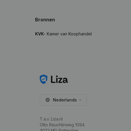
Bronnen
KVK
- Kamer van Koophandel
Nederlands
T.a.v. Liza.nl
Otto Reuchlinweg 1094
3072 MD Rotterdam