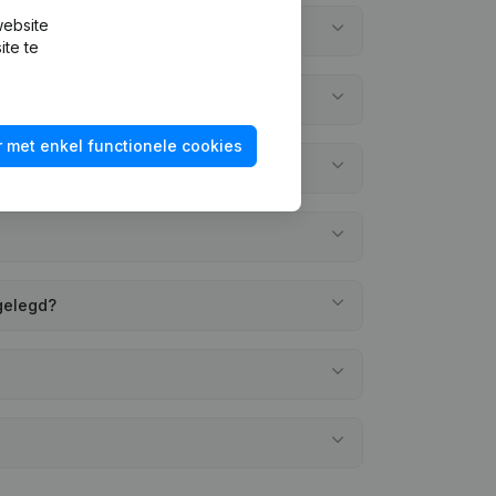
website
ite te
 met enkel functionele cookies
gelegd?