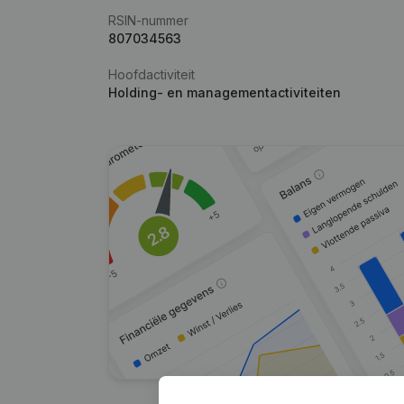
RSIN-nummer
807034563
Hoofdactiviteit
Holding- en managementactiviteiten