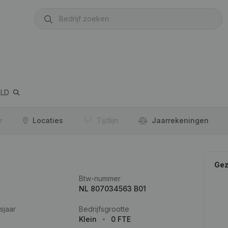
GLD
r
Locaties
Tijdlijn
Jaar­rekeningen
Gez
Btw-nummer
NL 807034563 B01
sjaar
Bedrijfsgrootte
Klein
0 FTE