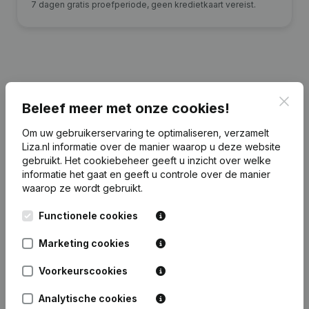
7 dagen gratis proefperiode, geen kredietkaart vereist.
Financiële gegevens
van Wim van de
Clos
Beleef meer met onze cookies!
Water Beheer
Om uw gebruikerservaring te optimaliseren, verzamelt
Liza.nl informatie over de manier waarop u deze website
2025
2024
2023
2022
gebruikt.
Het cookiebeheer
geeft u inzicht over welke
informatie het gaat en geeft u controle over de manier
Eigen
waarop ze wordt gebruikt.
€
870.498
€
842.536
€
776.138
€
711.299
vermogen
Functionele cookies
Personeel
0
0
0
0
Marketing cookies
Voorkeurscookies
Analytische cookies