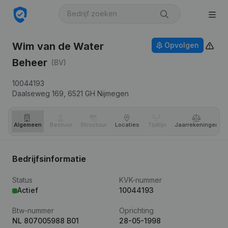
Wim van de Water
Opvolgen
Beheer
(BV)
10044193
Daalseweg 169,
6521 GH
Nijmegen
Algemeen
Bestuur
Structuur
Locaties
Tijdlijn
Jaar­rekeningen
Bedrijfsinformatie
Status
KVK-nummer
Actief
10044193
Btw-nummer
Oprichting
NL 807005988 B01
28-05-1998