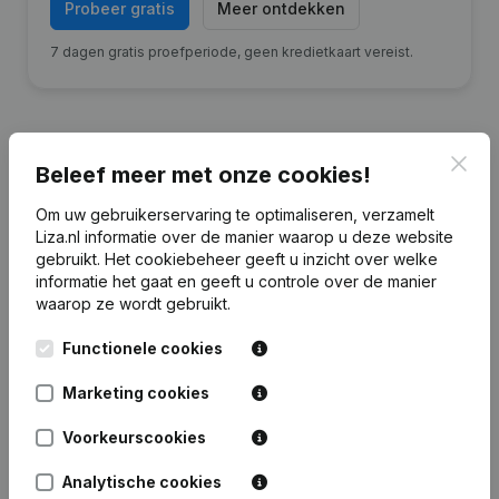
Probeer gratis
Meer ontdekken
7 dagen gratis proefperiode, geen kredietkaart vereist.
Clos
Beleef meer met onze cookies!
Financiële gegevens
van Mr. D.H. Nas
Om uw gebruikerservaring te optimaliseren, verzamelt
Holding
Liza.nl informatie over de manier waarop u deze website
gebruikt.
Het cookiebeheer
geeft u inzicht over welke
informatie het gaat en geeft u controle over de manier
2024
2023
2022
20
waarop ze wordt gebruikt.
Eigen
Functionele cookies
€
1.652.492
€
1.338.898
€
1.015.605
€
881.6
vermogen
Marketing cookies
Personeel
0
0
0
Voorkeurscookies
Analytische cookies