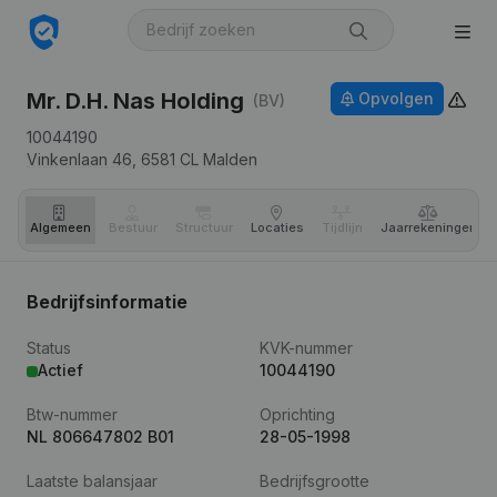
Mr. D.H. Nas Holding
Opvolgen
(BV)
10044190
Vinkenlaan 46,
6581 CL
Malden
Algemeen
Bestuur
Structuur
Locaties
Tijdlijn
Jaar­rekeningen
Bedrijfsinformatie
Status
KVK-nummer
Actief
10044190
Btw-nummer
Oprichting
NL 806647802 B01
28-05-1998
Laatste balansjaar
Bedrijfsgrootte