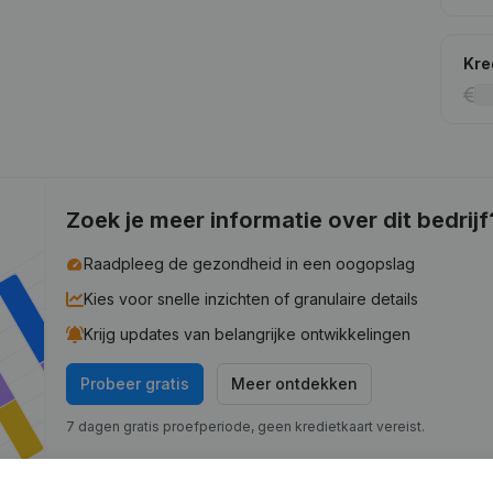
Kre
Zoek je meer informatie over dit bedrijf
Raadpleeg de gezondheid in een oogopslag
Kies voor snelle inzichten of granulaire details
Krijg updates van belangrijke ontwikkelingen
Probeer gratis
Meer ontdekken
7 dagen gratis proefperiode, geen kredietkaart vereist.