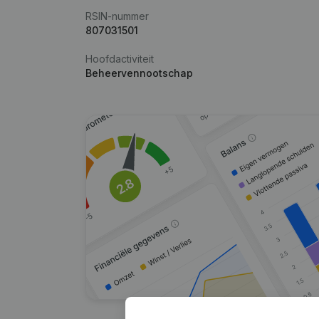
RSIN-nummer
807031501
Hoofdactiviteit
Beheervennootschap