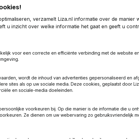
ookies!
ptimaliseren, verzamelt Liza.nl informatie over de manier
 Beheer
ft u inzicht over welke informatie het gaat en geeft u con
24
2023
akelijk voor een correcte en efficiënte verbinding met de website e
47
4,73%
€
3.685.926
14,25%
omgeving.
0
0
vaarden, wordt de inhoud van advertenties gepersonaliseerd en a
ere sites als op uw sociale media. Deze cookies, geplaatst door Liz
ciële en sociale-media doeleinden.
soonlijke voorkeuren bij. Op die manier is de informatie die u on
oorkeuren. Ze dienen om uw webervaring zo gebruiksvriendelijk mo
Wat is het KVK-nummer van B.P.J. Boerman Beheer?