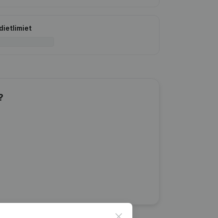
dietlimiet
?
Close