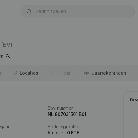
(BV)
en
r
Locaties
Tijdlijn
Jaar­rekeningen
Gez
Btw-nummer
NL 807031501 B01
sjaar
Bedrijfsgrootte
Klein
0 FTE