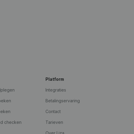
Platform
dplegen
Integraties
oeken
Betalingservaring
oeken
Contact
id checken
Tarieven
Over Liza