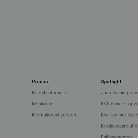
Product
Spotlight
Bedrijfsinformatie
Jaarrekening raa
Monitoring
KVK-nummer opz
Internationaal zoeken
Btw-nummer opz
Kredietwaardighe
Faillissementen