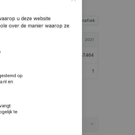
 waarop u deze website
Tabel
Grafiek
trole over de manier waarop ze
2022
2021
n
€
3.226.270
4,5%
€
3.087.464
1
1
fgestemd op
a.nl en
tvangt
gelijk te