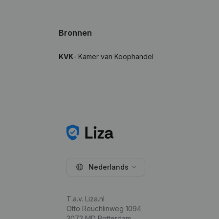
Bronnen
KVK
- Kamer van Koophandel
Nederlands
T.a.v. Liza.nl
Otto Reuchlinweg 1094
3072 MD Rotterdam