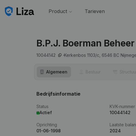
Product
Tarieven
B.P.J. Boerman Beheer
10044142
Kerkenbos 1103/c,
6546 BC
Nijmeg
Algemeen
Bestuur
Structuu
Bedrijfsinformatie
Status
KVK-nummer
Actief
10044142
Oprichting
Laatste balan
01-06-1998
2024