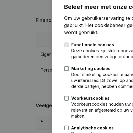
Beleef meer met onze c
Om uw gebruikerservaring te o
Financiële gegevens
van B.P.J. Boerman
gebruikt.
Het cookiebeheer
gee
wordt gebruikt.
20
Functionele cookies
Deze cookies zijn strikt noodz
Eigen vermogen
€
3.860.4
garanderen een veilige online
Marketing cookies
Personeel
Door marketing cookies te aan
uw interesses. Dit zowel op and
derde partijen, hebben commer
Voorkeurscookies
Voorkeurscookies houden uw per
Veelgestelde vragen
relevant en afgestemd op uw v
maken.
Analytische cookies