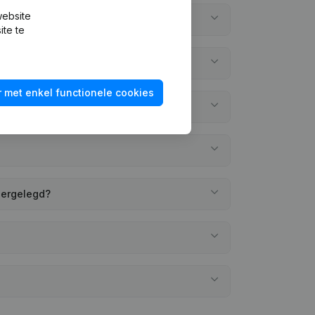
website
ite te
 met enkel functionele cookies
eergelegd?