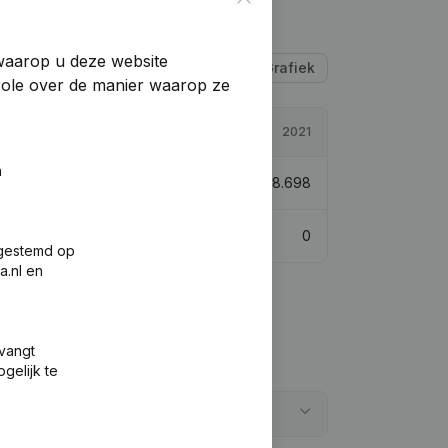
 waarop u deze website
Tabel
Grafiek
trole over de manier waarop ze
2022
2021
n
864.409
124,8%
€
2.608.698
0
0
fgestemd op
a.nl en
tvangt
gelijk te