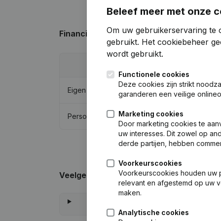
Beleef meer met onze c
Om uw gebruikerservaring te o
Financiële gegevens
van Romulus Propert
gebruikt.
Het cookiebeheer
gee
wordt gebruikt.
2024
Functionele cookies
Deze cookies zijn strikt noodz
Eigen vermogen
€
6.171.018
garanderen een veilige online
Marketing cookies
Personeel
0
Door marketing cookies te aan
uw interesses. Dit zowel op and
derde partijen, hebben commer
Voorkeurscookies
Voorkeurscookies houden uw per
Veelgestelde vragen
relevant en afgestemd op uw v
maken.
Analytische cookies