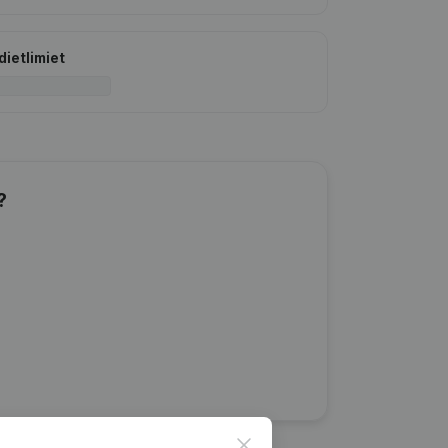
dietlimiet
?
Close