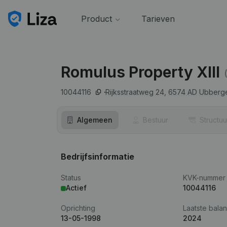
Product
Tarieven
Romulus Property XIII
10044116
Rijksstraatweg 24,
6574 AD
Ubberg
Algemeen
Bestuur
Structuu
Bedrijfsinformatie
Status
KVK-nummer
Actief
10044116
Oprichting
Laatste balan
13-05-1998
2024