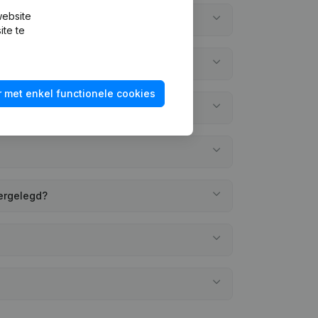
website
ite te
 met enkel functionele cookies
eergelegd?