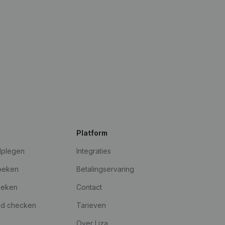
Platform
dplegen
Integraties
oeken
Betalingservaring
oeken
Contact
id checken
Tarieven
Over Liza