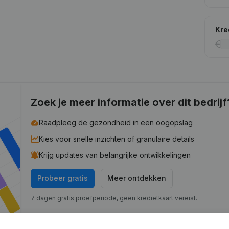
Kre
Zoek je meer informatie over dit bedrijf
Raadpleeg de gezondheid in een oogopslag
Kies voor snelle inzichten of granulaire details
Krijg updates van belangrijke ontwikkelingen
Probeer gratis
Meer ontdekken
7 dagen gratis proefperiode, geen kredietkaart vereist.