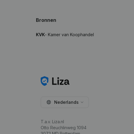
Bronnen
KVK
- Kamer van Koophandel
Nederlands
T.a.v. Liza.nl
Otto Reuchlinweg 1094
3072 MD Rotterdam