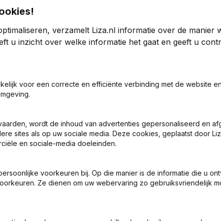
ookies!
ptimaliseren, verzamelt Liza.nl informatie over de manier
y XIII
ft u inzicht over welke informatie het gaat en geeft u con
2023
akelijk voor een correcte en efficiënte verbinding met de website e
3,69%
€
5.951.632
1,49%
€
5.
omgeving.
0
vaarden, wordt de inhoud van advertenties gepersonaliseerd en a
ere sites als op uw sociale media. Deze cookies, geplaatst door Liz
ciële en sociale-media doeleinden.
soonlijke voorkeuren bij. Op die manier is de informatie die u on
oorkeuren. Ze dienen om uw webervaring zo gebruiksvriendelijk mo
Wat is het KVK-nummer van Romulus Property XIII?