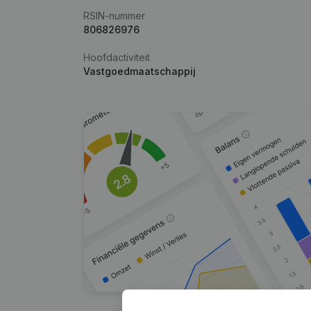
RSIN-nummer
806826976
Hoofdactiviteit
Vastgoedmaatschappij