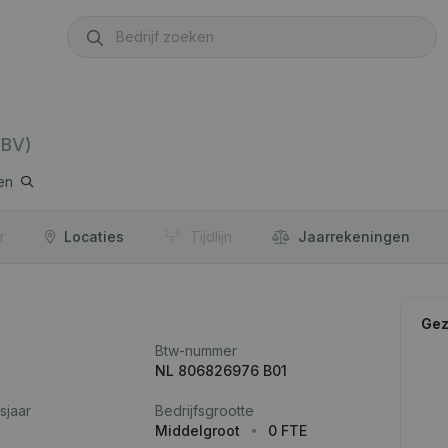
(BV)
en
r
Locaties
Tijdlijn
Jaar­rekeningen
Gez
Btw-nummer
NL 806826976 B01
sjaar
Bedrijfsgrootte
Middelgroot
0 FTE