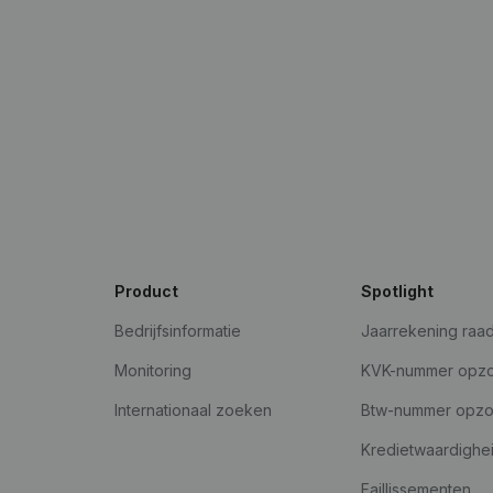
Product
Spotlight
Bedrijfsinformatie
Jaarrekening raa
Monitoring
KVK-nummer opz
Internationaal zoeken
Btw-nummer opz
Kredietwaardighe
Faillissementen