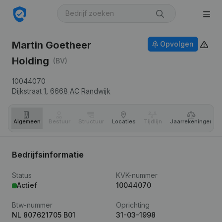
Martin Goetheer
Opvolgen
Holding
(BV)
10044070
Dijkstraat 1,
6668 AC
Randwijk
Algemeen
Bestuur
Structuur
Locaties
Tijdlijn
Jaar­rekeningen
Bedrijfsinformatie
Status
KVK-nummer
Actief
10044070
Btw-nummer
Oprichting
NL 807621705 B01
31-03-1998