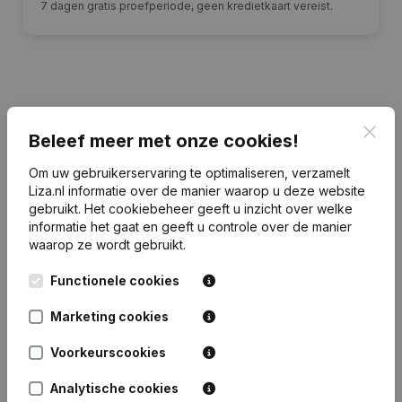
7 dagen gratis proefperiode, geen kredietkaart vereist.
Financiële gegevens
van Martin
Clos
Beleef meer met onze cookies!
Goetheer Holding
Om uw gebruikerservaring te optimaliseren, verzamelt
Liza.nl informatie over de manier waarop u deze website
2023
2022
2020
2019
gebruikt.
Het cookiebeheer
geeft u inzicht over welke
informatie het gaat en geeft u controle over de manier
Eigen
waarop ze wordt gebruikt.
€
90.779
€
86.845
€
82.137
€
81.069
vermogen
Functionele cookies
Personeel
1
0
0
0
Marketing cookies
Voorkeurscookies
Analytische cookies