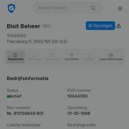
Bisit Beheer
Opvolgen
(BV)
10044050
Pascalweg 6,
6662 NX
Elst GLD
Algemeen
Bestuur
Structuur
Locaties
Tijdlijn
Jaar­rekeningen
Bedrijfsinformatie
Status
KVK-nummer
Actief
10044050
Btw-nummer
Oprichting
NL 810139649 B01
01-05-1998
Laatste balansjaar
Bedrijfsgrootte