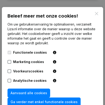
Clos
Beleef meer met onze cookies!
Financiële gegevens
van Bisit Beheer
Om uw gebruikerservaring te optimaliseren, verzamelt
Liza.nl informatie over de manier waarop u deze website
gebruikt.
Het cookiebeheer
geeft u inzicht over welke
2025
2024
2023
2022
informatie het gaat en geeft u controle over de manier
waarop ze wordt gebruikt.
Eigen
€
1.255.001
€
963.217
€
662.904
€
658.581
Functionele cookies
vermogen
Marketing cookies
Personeel
0
0
0
0
Voorkeurscookies
Analytische cookies
Veelgestelde vragen
Aanvaard alle cookies
Ga verder met enkel functionele cookies