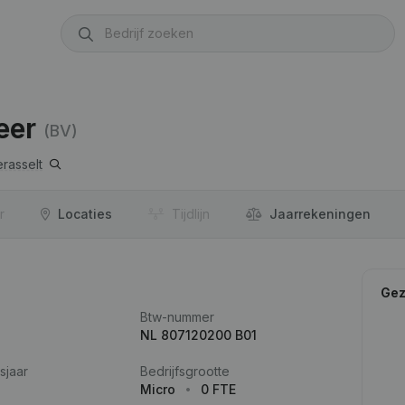
eer
(BV)
rasselt
r
Locaties
Tijdlijn
Jaar­rekeningen
Gez
Btw-nummer
NL 807120200 B01
sjaar
Bedrijfsgrootte
Micro
0 FTE