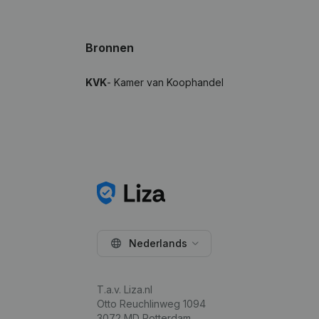
Bronnen
KVK
- Kamer van Koophandel
Nederlands
T.a.v. Liza.nl
Otto Reuchlinweg 1094
3072 MD Rotterdam