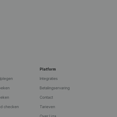
Platform
dplegen
Integraties
oeken
Betalingservaring
oeken
Contact
id checken
Tarieven
Over Liza