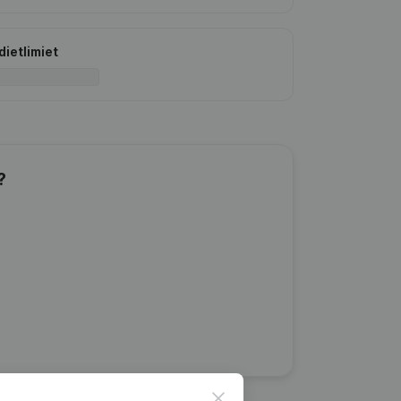
dietlimiet
?
Close