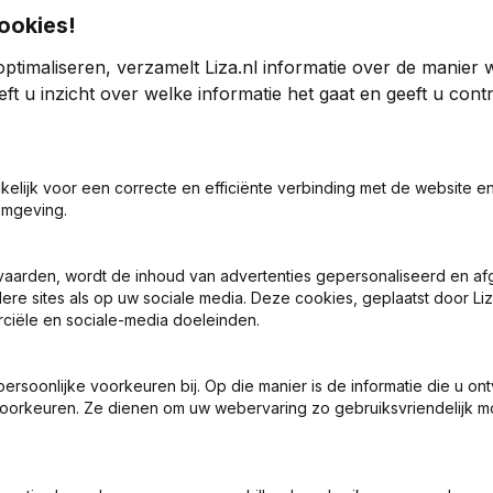
ookies!
ptimaliseren, verzamelt Liza.nl informatie over de manier
mpe Beheer
ft u inzicht over welke informatie het gaat en geeft u con
24
2023
akelijk voor een correcte en efficiënte verbinding met de website e
10
-17,28%
€
-37.440
-18%
omgeving.
0
0
vaarden, wordt de inhoud van advertenties gepersonaliseerd en a
ere sites als op uw sociale media. Deze cookies, geplaatst door Liz
ciële en sociale-media doeleinden.
soonlijke voorkeuren bij. Op die manier is de informatie die u on
oorkeuren. Ze dienen om uw webervaring zo gebruiksvriendelijk mo
Wat is het KVK-nummer van Ir. C.L.P.M. Pompe Beheer?