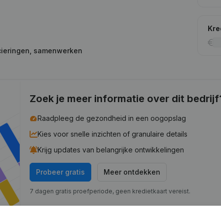
Kre
ncieringen, samenwerken
Zoek je meer informatie over dit bedrijf
Raadpleeg de gezondheid in een oogopslag
Kies voor snelle inzichten of granulaire details
Krijg updates van belangrijke ontwikkelingen
Probeer gratis
Meer ontdekken
7 dagen gratis proefperiode, geen kredietkaart vereist.