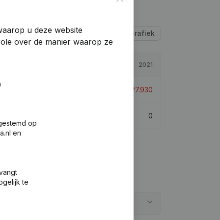
 waarop u deze website
Tabel
Grafiek
trole over de manier waarop ze
2022
2021
n
€
-31.728
-13,6%
€
-27.930
0
0
fgestemd op
a.nl en
tvangt
gelijk te