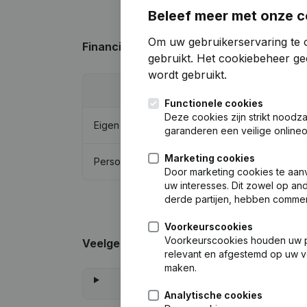
Beleef meer met onze c
Om uw gebruikerservaring te o
Financiële gegevens
van Ir. C.L.P.M. Po
gebruikt.
Het cookiebeheer
gee
wordt gebruikt.
20
Functionele cookies
Deze cookies zijn strikt noodz
Eigen vermogen
€
-43.9
garanderen een veilige online
Marketing cookies
Personeel
Door marketing cookies te aan
uw interesses. Dit zowel op and
derde partijen, hebben commer
Voorkeurscookies
Voorkeurscookies houden uw per
Veelgestelde vragen
relevant en afgestemd op uw v
maken.
Analytische cookies