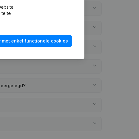
website
ite te
 met enkel functionele cookies
 neergelegd?