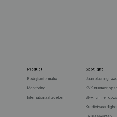
Product
Spotlight
Bedrijfsinformatie
Jaarrekening raa
Monitoring
KVK-nummer opz
Internationaal zoeken
Btw-nummer opz
Kredietwaardighe
Faillissementen