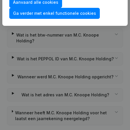
Aanvaard alle cookies
Wat is het KVK-nummer van M.C. Knoope
Ga verder met enkel functionele cookies
Holding?
Wat is het btw-nummer van M.C. Knoope
Holding?
Wat is het PEPPOL ID van M.C. Knoope Holding?
Wanneer werd M.C. Knoope Holding opgericht?
Wat is het adres van M.C. Knoope Holding?
Wanneer heeft M.C. Knoope Holding voor het
laatst een jaarrekening neergelegd?