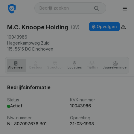
M.C. Knoope Holding
Opvolgen
(BV)
10043986
Hagenkampweg Zuid
115,
5615 DC
Eindhoven
Algemeen
Bestuur
Structuur
Locaties
Tijdlijn
Jaar­rekeningen
Bedrijfsinformatie
Status
KVK-nummer
Actief
10043986
Btw-nummer
Oprichting
NL 807097676 B01
31-03-1998