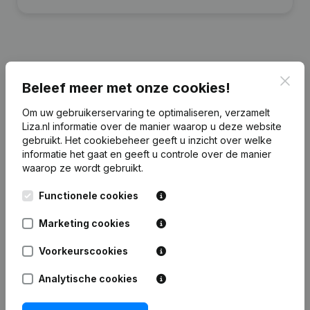
Financiële gegevens
van M.C. Knoope
Clos
Beleef meer met onze cookies!
Holding
Om uw gebruikerservaring te optimaliseren, verzamelt
Liza.nl informatie over de manier waarop u deze website
2023
2022
2021
2020
gebruikt.
Het cookiebeheer
geeft u inzicht over welke
informatie het gaat en geeft u controle over de manier
waarop ze wordt gebruikt.
Eigen
€
15.670
€
17.407
€
367.865
€
357.300
vermogen
Functionele cookies
Personeel
0
0
0
0
Marketing cookies
Voorkeurscookies
Analytische cookies
Veelgestelde vragen