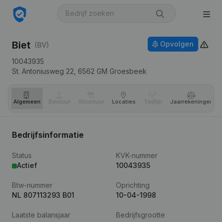
Biet
Opvolgen
(BV)
10043935
St. Antoniusweg 22,
6562 GM
Groesbeek
Algemeen
Bestuur
Structuur
Locaties
Tijdlijn
Jaar­rekeningen
Bedrijfsinformatie
Status
KVK-nummer
Actief
10043935
Btw-nummer
Oprichting
NL 807113293 B01
10-04-1998
Laatste balansjaar
Bedrijfsgrootte