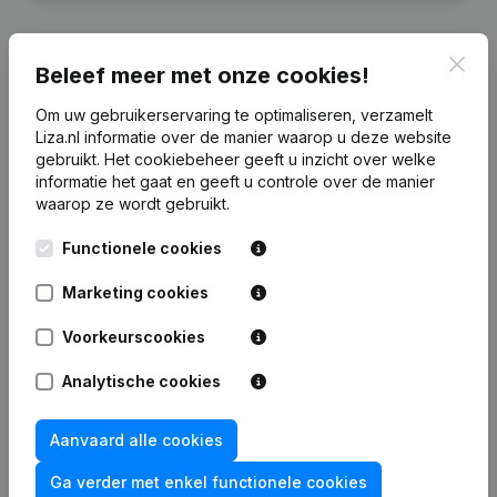
Clos
Beleef meer met onze cookies!
Financiële gegevens
van Biet
Om uw gebruikerservaring te optimaliseren, verzamelt
Liza.nl informatie over de manier waarop u deze website
gebruikt.
Het cookiebeheer
geeft u inzicht over welke
2023
2022
2021
2020
informatie het gaat en geeft u controle over de manier
waarop ze wordt gebruikt.
Eigen
€
-34.471
€
-27.748
€
-20.882
€
-13.702
Functionele cookies
vermogen
Marketing cookies
Personeel
0
0
0
0
Voorkeurscookies
Analytische cookies
Veelgestelde vragen
Aanvaard alle cookies
Ga verder met enkel functionele cookies