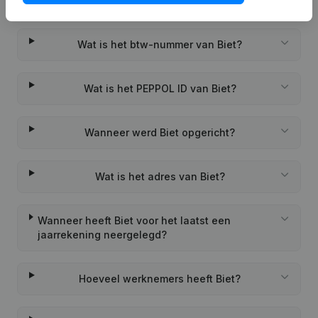
Wat is het KVK-nummer van Biet?
Wat is het btw-nummer van Biet?
Wat is het PEPPOL ID van Biet?
Wanneer werd Biet opgericht?
Wat is het adres van Biet?
Wanneer heeft Biet voor het laatst een
jaarrekening neergelegd?
Hoeveel werknemers heeft Biet?