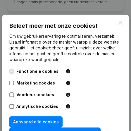
7 dagen gratis proefperiode, geen kredietkaart vereist.
Clos
Beleef meer met onze cookies!
Om uw gebruikerservaring te optimaliseren, verzamelt
Financiële gegevens
van Bolder Group
Liza.nl informatie over de manier waarop u deze website
gebruikt.
Het cookiebeheer
geeft u inzicht over welke
informatie het gaat en geeft u controle over de manier
2024
2023
2022
2021
waarop ze wordt gebruikt.
Functionele cookies
Eigen
€
757.364
€
760.449
€
773.016
€
759.912
vermogen
Marketing cookies
Personeel
0
0
0
0
Voorkeurscookies
Analytische cookies
Aanvaard alle cookies
Veelgestelde vragen