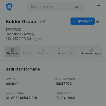
Bolder Group
Opvolgen
(BV)
10043922
Groesbeekseweg
210,
6523 PD
Nijmegen
Algemeen
Bestuur
Structuur
Locaties
Tijdlijn
Jaar­rekeningen
Bedrijfsinformatie
Status
KVK-nummer
Actief
10043922
Btw-nummer
Oprichting
NL 806840547 B01
02-04-1998