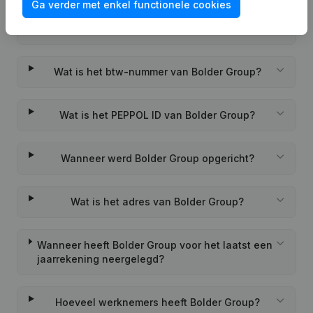
Ga verder met enkel functionele cookies
Wat is het KVK-nummer van Bolder Group?
Wat is het btw-nummer van Bolder Group?
Wat is het PEPPOL ID van Bolder Group?
Wanneer werd Bolder Group opgericht?
Wat is het adres van Bolder Group?
Wanneer heeft Bolder Group voor het laatst een
jaarrekening neergelegd?
Hoeveel werknemers heeft Bolder Group?