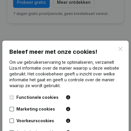
Probeer gratis
Meer ontdekken
7 dagen gratis proefperiode, geen kredietkaart vereist.
Clos
Financiële gegevens
van A.J.W. Roelofs
Beleef meer met onze cookies!
Holding
Om uw gebruikerservaring te optimaliseren, verzamelt
Liza.nl informatie over de manier waarop u deze website
gebruikt.
Het cookiebeheer
geeft u inzicht over welke
2023
2022
2021
2020
informatie het gaat en geeft u controle over de manier
waarop ze wordt gebruikt.
Eigen
€
417.732
€
383.749
€
369.432
€
39.618
vermogen
Functionele cookies
Personeel
2
2
2
2
Marketing cookies
Voorkeurscookies