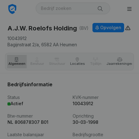
A.J.W. Roelofs Holding
Opvolgen
(BV)
10043912
Bagijnstraat 2/a,
6582 AA
Heumen
Algemeen
Bestuur
Structuur
Locaties
Tijdlijn
Jaar­rekeningen
Bedrijfsinformatie
Status
KVK-nummer
Actief
10043912
Btw-nummer
Oprichting
NL 806878307 B01
30-03-1998
Laatste balansjaar
Bedrijfsgrootte