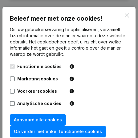
Clos
Beleef meer met onze cookies!
Financiële gegevens
van Spartacus
Om uw gebruikerservaring te optimaliseren, verzamelt
Liza.nl informatie over de manier waarop u deze website
gebruikt.
Het cookiebeheer
geeft u inzicht over welke
informatie het gaat en geeft u controle over de manier
2024
2023
2022
2021
waarop ze wordt gebruikt.
Eigen vermogen
€
2.212
€
2.936
€
3.663
€
3.759
Functionele cookies
Marketing cookies
Personeel
0
0
0
0
Voorkeurscookies
Analytische cookies
Veelgestelde vragen
Aanvaard alle cookies
Ga verder met enkel functionele cookies
Wat is het KVK-nummer van Spartacus?