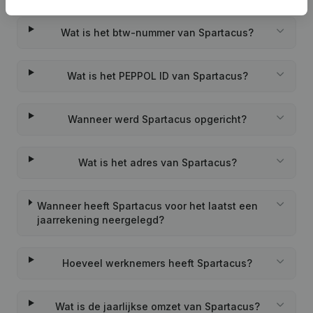
Wat is het btw-nummer van Spartacus?
Wat is het PEPPOL ID van Spartacus?
Wanneer werd Spartacus opgericht?
Wat is het adres van Spartacus?
Wanneer heeft Spartacus voor het laatst een
jaarrekening neergelegd?
Hoeveel werknemers heeft Spartacus?
Wat is de jaarlijkse omzet van Spartacus?