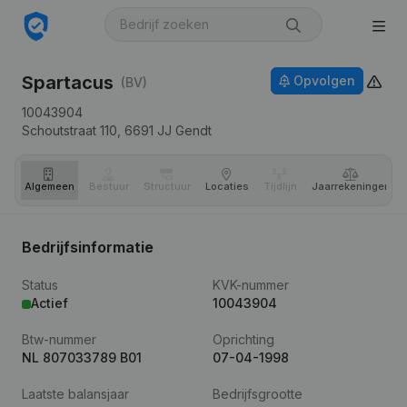
Spartacus
Opvolgen
(BV)
10043904
Schoutstraat 110,
6691 JJ
Gendt
Algemeen
Bestuur
Structuur
Locaties
Tijdlijn
Jaar­rekeningen
Bedrijfsinformatie
Status
KVK-nummer
Actief
10043904
Btw-nummer
Oprichting
NL 807033789 B01
07-04-1998
Laatste balansjaar
Bedrijfsgrootte