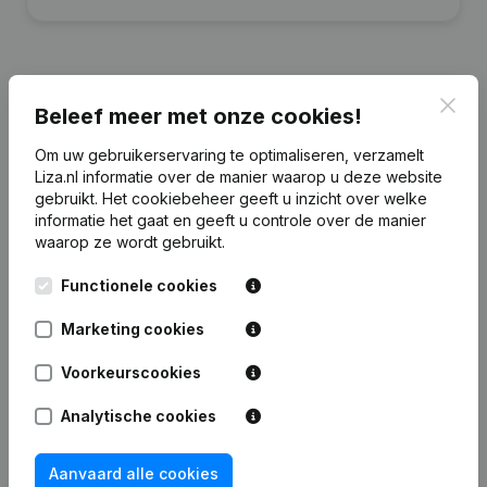
Clos
Beleef meer met onze cookies!
Financiële gegevens
van Ton Peters
Holding
Om uw gebruikerservaring te optimaliseren, verzamelt
Liza.nl informatie over de manier waarop u deze website
gebruikt.
Het cookiebeheer
geeft u inzicht over welke
2023
2022
2021
2
informatie het gaat en geeft u controle over de manier
waarop ze wordt gebruikt.
Eigen
€
7.140.882
€
8.198.240
€
8.716.706
€
8.428
vermogen
Functionele cookies
Marketing cookies
Personeel
1
1
1
Voorkeurscookies
Analytische cookies
Veelgestelde vragen
Aanvaard alle cookies