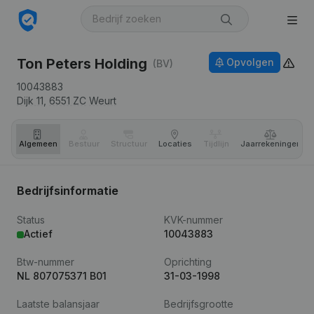
Ton Peters Holding
Opvolgen
(BV)
10043883
Dijk 11,
6551 ZC
Weurt
Algemeen
Bestuur
Structuur
Locaties
Tijdlijn
Jaar­rekeningen
Bedrijfsinformatie
Status
KVK-nummer
Actief
10043883
Btw-nummer
Oprichting
NL 807075371 B01
31-03-1998
Laatste balansjaar
Bedrijfsgrootte