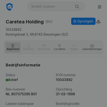
Caretea Holding
Opvolgen
(BV)
10043882
Koningstraat 3,
6641 KS
Beuningen GLD
Algemeen
Bestuur
Structuur
Locaties
Tijdlijn
Jaar­rekeningen
Bedrijfsinformatie
Status
KVK-nummer
Actief
10043882
Btw-nummer
Oprichting
NL 807075395 B01
31-03-1998
Laatste balansjaar
Bedrijfsgrootte