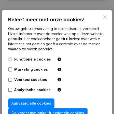
Clos
Beleef meer met onze cookies!
Financiële gegevens
van Caretea
Om uw gebruikerservaring te optimaliseren, verzamelt
Holding
Liza.nl informatie over de manier waarop u deze website
gebruikt.
Het cookiebeheer
geeft u inzicht over welke
informatie het gaat en geeft u controle over de manier
2020
2019
2018
waarop ze wordt gebruikt.
Eigen
Functionele cookies
€
2.176.828
€
21.497.720
€
11.059.103
€
8.82
vermogen
Marketing cookies
Personeel
0
0
0
Voorkeurscookies
Analytische cookies
Aanvaard alle cookies
Veelgestelde vragen
Ga verder met enkel functionele cookies