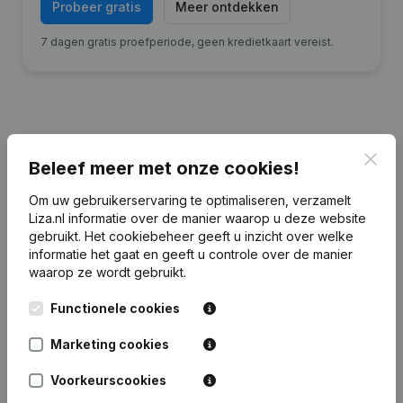
Probeer gratis
Meer ontdekken
7 dagen gratis proefperiode, geen kredietkaart vereist.
Financiële gegevens
van L.H.R. Bouwels
Clos
Beleef meer met onze cookies!
Cardioloog
Om uw gebruikerservaring te optimaliseren, verzamelt
Liza.nl informatie over de manier waarop u deze website
2024
2023
2022
gebruikt.
Het cookiebeheer
geeft u inzicht over welke
informatie het gaat en geeft u controle over de manier
waarop ze wordt gebruikt.
Eigen
€
4.460.926
€
4.534.711
€
4.456.375
€
4.75
vermogen
Functionele cookies
Personeel
0
0
0
Marketing cookies
Voorkeurscookies