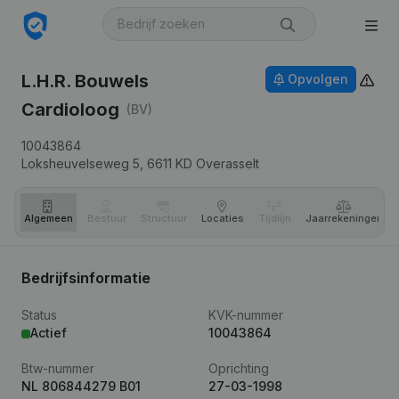
L.H.R. Bouwels
Opvolgen
Cardioloog
(BV)
10043864
Loksheuvelseweg 5,
6611 KD
Overasselt
Algemeen
Bestuur
Structuur
Locaties
Tijdlijn
Jaar­rekeningen
Bedrijfsinformatie
Status
KVK-nummer
Actief
10043864
Btw-nummer
Oprichting
NL 806844279 B01
27-03-1998