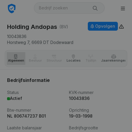
Holding Andopas
Opvolgen
(BV)
10043836
Horstweg 7,
6669 DT
Dodewaard
Algemeen
Bestuur
Structuur
Locaties
Tijdlijn
Jaar­rekeningen
Bedrijfsinformatie
Status
KVK-nummer
Actief
10043836
Btw-nummer
Oprichting
NL 806747237 B01
19-03-1998
Laatste balansjaar
Bedrijfsgrootte