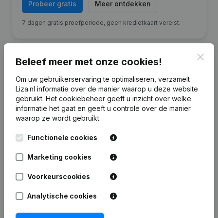
Probeer gratis
Meer ontdekken
7 dagen gratis proefperiode, geen kredietkaart vereist.
Clos
Beleef meer met onze cookies!
Om uw gebruikerservaring te optimaliseren, verzamelt
Financiële gegevens
van Holding
Liza.nl informatie over de manier waarop u deze website
Andopas
gebruikt.
Het cookiebeheer
geeft u inzicht over welke
informatie het gaat en geeft u controle over de manier
waarop ze wordt gebruikt.
2025
2024
2023
20
Functionele cookies
Eigen
€
2.555.381
€
2.318.555
€
2.117.925
€
2.067.5
vermogen
Marketing cookies
Voorkeurscookies
Personeel
0
0
0
Analytische cookies