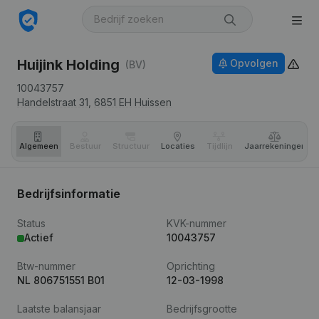
Huijink Holding
Opvolgen
(BV)
10043757
Handelstraat 31,
6851 EH
Huissen
Algemeen
Bestuur
Structuur
Locaties
Tijdlijn
Jaar­rekeningen
Bedrijfsinformatie
Status
KVK-nummer
Actief
10043757
Btw-nummer
Oprichting
NL 806751551 B01
12-03-1998
Laatste balansjaar
Bedrijfsgrootte