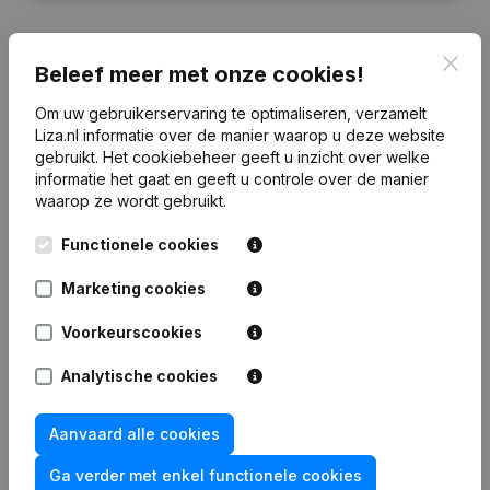
Clos
Beleef meer met onze cookies!
Financiële gegevens
van Huijink Holding
Om uw gebruikerservaring te optimaliseren, verzamelt
Liza.nl informatie over de manier waarop u deze website
gebruikt.
Het cookiebeheer
geeft u inzicht over welke
2024
2023
2022
2
informatie het gaat en geeft u controle over de manier
waarop ze wordt gebruikt.
Eigen
€
4.031.193
€
3.826.885
€
3.384.993
€
2.112
Functionele cookies
vermogen
Marketing cookies
Personeel
3
0
2
Voorkeurscookies
Analytische cookies
Veelgestelde vragen
Aanvaard alle cookies
Ga verder met enkel functionele cookies