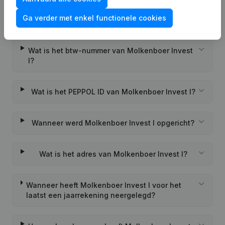
Wat is het KVK-nummer van Molkenboer Invest
Ga verder met enkel functionele cookies
I?
Wat is het btw-nummer van Molkenboer Invest
I?
Wat is het PEPPOL ID van Molkenboer Invest I?
Wanneer werd Molkenboer Invest I opgericht?
Wat is het adres van Molkenboer Invest I?
Wanneer heeft Molkenboer Invest I voor het
laatst een jaarrekening neergelegd?