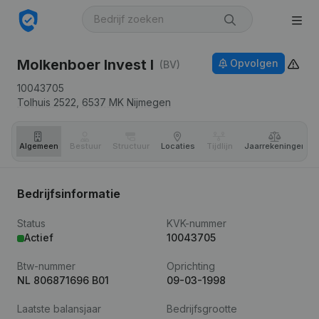
Molkenboer Invest I
Opvolgen
(BV)
10043705
Tolhuis 2522,
6537 MK
Nijmegen
Algemeen
Bestuur
Structuur
Locaties
Tijdlijn
Jaar­rekeningen
Bedrijfsinformatie
Status
KVK-nummer
Actief
10043705
Btw-nummer
Oprichting
NL 806871696 B01
09-03-1998
Laatste balansjaar
Bedrijfsgrootte