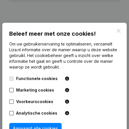
Financiële gegevens
van Molkenboer
Clos
Beleef meer met onze cookies!
Invest I
Om uw gebruikerservaring te optimaliseren, verzamelt
Liza.nl informatie over de manier waarop u deze website
2024
2023
2022
2
gebruikt.
Het cookiebeheer
geeft u inzicht over welke
informatie het gaat en geeft u controle over de manier
Eigen
waarop ze wordt gebruikt.
€
1.496.837
€
1.397.524
€
1.306.609
€
1.218.
vermogen
Functionele cookies
Personeel
0
0
0
Marketing cookies
Voorkeurscookies
Analytische cookies
Veelgestelde vragen
Aanvaard alle cookies