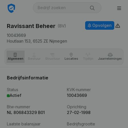
Ravissant Beheer
Opvolgen
(BV)
10043669
Houtlaan 153,
6525 ZE
Nijmegen
Algemeen
Bestuur
Structuur
Locaties
Tijdlijn
Jaar­rekeningen
Bedrijfsinformatie
Status
KVK-nummer
Actief
10043669
Btw-nummer
Oprichting
NL 806843329 B01
27-02-1998
Laatste balansjaar
Bedrijfsgrootte