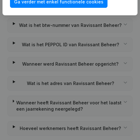
Ga verder met enkel functionele cookies
Wat is het KVK-nummer van Ravissant Beheer?
Wat is het btw-nummer van Ravissant Beheer?
Wat is het PEPPOL ID van Ravissant Beheer?
Wanneer werd Ravissant Beheer opgericht?
Wat is het adres van Ravissant Beheer?
Wanneer heeft Ravissant Beheer voor het laatst
een jaarrekening neergelegd?
Hoeveel werknemers heeft Ravissant Beheer?