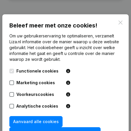
Clos
Beleef meer met onze cookies!
Financiële gegevens
van Ravissant
Beheer
Om uw gebruikerservaring te optimaliseren, verzamelt
Liza.nl informatie over de manier waarop u deze website
gebruikt.
Het cookiebeheer
geeft u inzicht over welke
2024
2023
2022
informatie het gaat en geeft u controle over de manier
waarop ze wordt gebruikt.
Eigen
€
5.350.571
€
5.200.244
€
3.857.918
€
3.692
vermogen
Functionele cookies
Marketing cookies
Personeel
1
0
0
Voorkeurscookies
Analytische cookies
Veelgestelde vragen
Aanvaard alle cookies