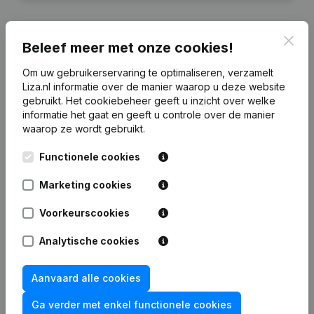
Clos
Beleef meer met onze cookies!
Financiële gegevens
van David Holding
Om uw gebruikerservaring te optimaliseren, verzamelt
Liza.nl informatie over de manier waarop u deze website
gebruikt.
Het cookiebeheer
geeft u inzicht over welke
2024
2023
2022
2021
informatie het gaat en geeft u controle over de manier
waarop ze wordt gebruikt.
Eigen
€
-33.630
€
-25.688
€
-24.880
€
-33.382
Functionele cookies
vermogen
Marketing cookies
Personeel
1
0
0
0
Voorkeurscookies
Analytische cookies
Veelgestelde vragen
Aanvaard alle cookies
Ga verder met enkel functionele cookies