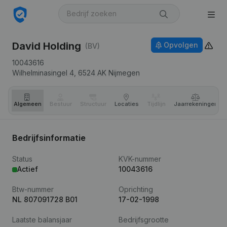
David Holding
Opvolgen
(BV)
10043616
Wilhelminasingel 4,
6524 AK
Nijmegen
Algemeen
Bestuur
Structuur
Locaties
Tijdlijn
Jaar­rekeningen
Bedrijfsinformatie
Status
KVK-nummer
Actief
10043616
Btw-nummer
Oprichting
NL 807091728 B01
17-02-1998
Laatste balansjaar
Bedrijfsgrootte