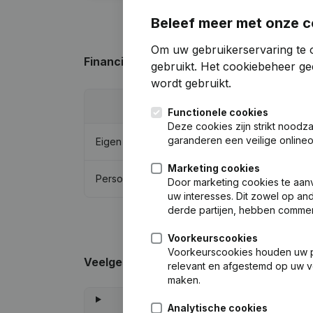
Beleef meer met onze c
Om uw gebruikerservaring te o
Financiële gegevens
van De Schilpen
gebruikt.
Het cookiebeheer
gee
wordt gebruikt.
202
Functionele cookies
Deze cookies zijn strikt noodz
garanderen een veilige online
Eigen vermogen
€
1.103.3
Marketing cookies
Personeel
Door marketing cookies te aan
uw interesses. Dit zowel op and
derde partijen, hebben commer
Voorkeurscookies
Voorkeurscookies houden uw per
Veelgestelde vragen
relevant en afgestemd op uw v
maken.
Analytische cookies