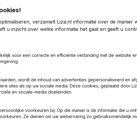
ookies!
ptimaliseren, verzamelt Liza.nl informatie over de manier
ft u inzicht over welke informatie het gaat en geeft u con
4
2023
akelijk voor een correcte en efficiënte verbinding met de website e
omgeving.
35
2,73%
€
1.074.007
10,19%
0
0
vaarden, wordt de inhoud van advertenties gepersonaliseerd en a
ere sites als op uw sociale media. Deze cookies, geplaatst door Liz
ciële en sociale-media doeleinden.
soonlijke voorkeuren bij. Op die manier is de informatie die u on
oorkeuren. Ze dienen om uw webervaring zo gebruiksvriendelijk mo
Wat is het KVK-nummer van De Schilpen?