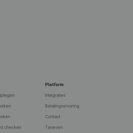
Platform
dplegen
Integraties
oeken
Betalingservaring
oeken
Contact
id checken
Tarieven