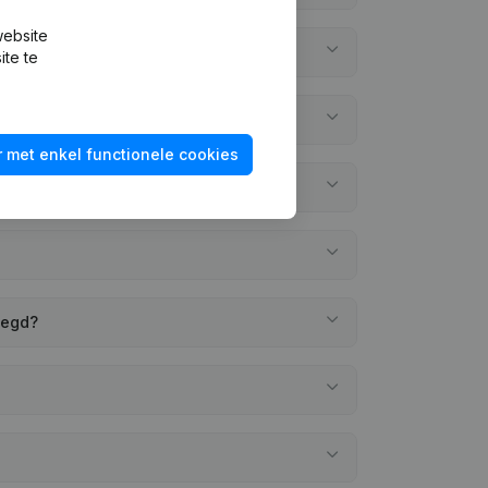
website
ite te
 met enkel functionele cookies
legd?