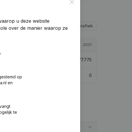
Close
 waarop u deze website
Tabel
Grafiek
trole over de manier waarop ze
2022
2021
n
€
974.659
-0,32%
€
977.775
0
0
fgestemd op
a.nl en
tvangt
gelijk te