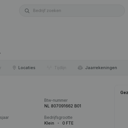
r
Locaties
Tijdlijn
Jaar­rekeningen
Gez
Btw-nummer
NL 807091662 B01
sjaar
Bedrijfsgrootte
Klein
0 FTE