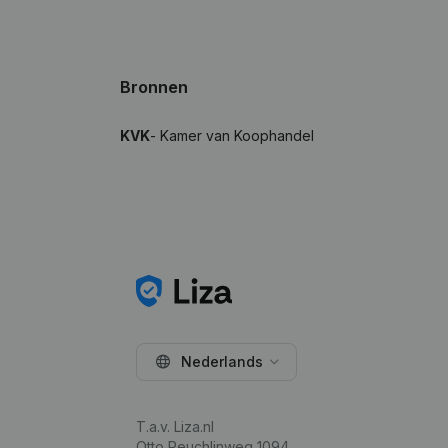
Bronnen
KVK
- Kamer van Koophandel
Nederlands
T.a.v. Liza.nl
Otto Reuchlinweg 1094