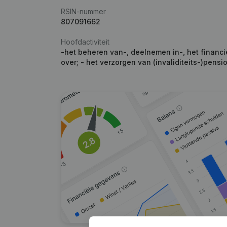
RSIN-nummer
807091662
Hoofdactiviteit
-het beheren van-, deelnemen in-, het financie
over; - het verzorgen van (invaliditeits-)pens