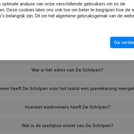
optimale analyse van onze verschillende gebruikers om zo de
en. Deze cookies laten ons ook toe om beter te begrijpen hoe de 
Wat is het btw-nummer van De Schilpen?
's belangrijk zijn. Dit om het algemene gebruiksgemak van de webs
Wat is het PEPPOL ID van De Schilpen?
Ga verder
Wanneer werd De Schilpen opgericht?
Wat is het adres van De Schilpen?
eer heeft De Schilpen voor het laatst een jaarrekening neerge
Hoeveel werknemers heeft De Schilpen?
Wat is de jaarlijkse omzet van De Schilpen?