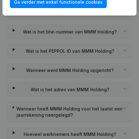
Ga verder met enkel functionele cookies
Wat is het KVK-nummer van MMM Holding?
Wat is het btw-nummer van MMM Holding?
Wat is het PEPPOL ID van MMM Holding?
Wanneer werd MMM Holding opgericht?
Wat is het adres van MMM Holding?
Wanneer heeft MMM Holding voor het laatst een
jaarrekening neergelegd?
Hoeveel werknemers heeft MMM Holding?