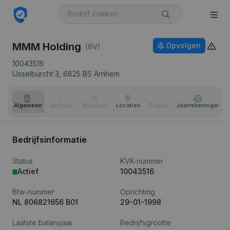
MMM Holding
Opvolgen
(BV)
10043516
IJsselburcht 3,
6825 BS
Arnhem
Algemeen
Bestuur
Structuur
Locaties
Tijdlijn
Jaar­rekeningen
Bedrijfsinformatie
Status
KVK-nummer
Actief
10043516
Btw-nummer
Oprichting
NL 806821656 B01
29-01-1998
Laatste balansjaar
Bedrijfsgrootte