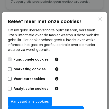
7 dagen gratis proefperiode, geen kredietkaart vereist.
Clos
Beleef meer met onze cookies!
Om uw gebruikerservaring te optimaliseren, verzamelt
Financiële gegevens
van MMM Holding
Liza.nl informatie over de manier waarop u deze website
gebruikt.
Het cookiebeheer
geeft u inzicht over welke
informatie het gaat en geeft u controle over de manier
2024
2023
2022
2021
waarop ze wordt gebruikt.
Functionele cookies
Eigen
€
1.345.489
€
1.177.628
€
881.687
€
817.787
vermogen
Marketing cookies
Personeel
1
1
1
1
Voorkeurscookies
Analytische cookies
Aanvaard alle cookies
Veelgestelde vragen