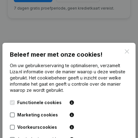
7 dagen gratis proefperiode, geen kredietkaart vereist.
Financiële gegevens
van Arns & De
Clos
Beleef meer met onze cookies!
Leeuw Makelaars
Om uw gebruikerservaring te optimaliseren, verzamelt
Liza.nl informatie over de manier waarop u deze website
2025
2024
2023
2022
gebruikt.
Het cookiebeheer
geeft u inzicht over welke
informatie het gaat en geeft u controle over de manier
Eigen
waarop ze wordt gebruikt.
€
18.151
€
18.151
€
201.004
€
207.510
vermogen
Functionele cookies
Personeel
0
0
0
0
Marketing cookies
Voorkeurscookies