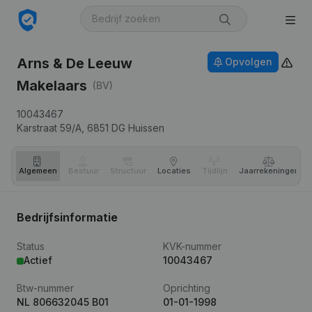
Arns & De Leeuw
Opvolgen
Makelaars
(BV)
10043467
Karstraat 59/A,
6851 DG
Huissen
Algemeen
Bestuur
Structuur
Locaties
Tijdlijn
Jaar­rekeningen
Bedrijfsinformatie
Status
KVK-nummer
Actief
10043467
Btw-nummer
Oprichting
NL 806632045 B01
01-01-1998