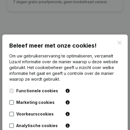
7 dagen gratis proefperiode, geen kredietkaart vereist.
Financiële gegevens
van Bungalowpark
Clos
Beleef meer met onze cookies!
Molendal
Om uw gebruikerservaring te optimaliseren, verzamelt
Liza.nl informatie over de manier waarop u deze website
2025
2024
2023
2022
gebruikt.
Het cookiebeheer
geeft u inzicht over welke
informatie het gaat en geeft u controle over de manier
Eigen
waarop ze wordt gebruikt.
€
1.048.931
€
986.164
€
954.421
€
910.599
vermogen
Functionele cookies
Personeel
0
0
0
0
Marketing cookies
Voorkeurscookies
Analytische cookies