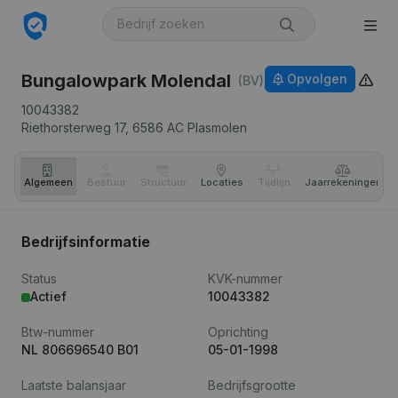
Bungalowpark Molendal
Opvolgen
(BV)
10043382
Riethorsterweg 17,
6586 AC
Plasmolen
Algemeen
Bestuur
Structuur
Locaties
Tijdlijn
Jaar­rekeningen
Bedrijfsinformatie
Status
KVK-nummer
Actief
10043382
Btw-nummer
Oprichting
NL 806696540 B01
05-01-1998
Laatste balansjaar
Bedrijfsgrootte