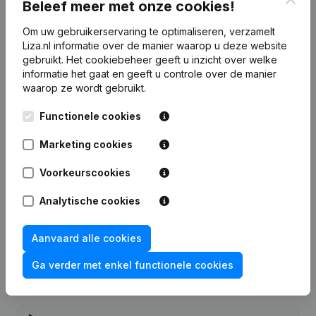
Beleef meer met onze cookies!
Kies voor snelle inzichten of granulaire details
Om uw gebruikerservaring te optimaliseren, verzamelt
Krijg updates van belangrijke ontwikkelingen
Liza.nl informatie over de manier waarop u deze website
gebruikt.
Het cookiebeheer
geeft u inzicht over welke
informatie het gaat en geeft u controle over de manier
Probeer gratis
Meer ontdekken
waarop ze wordt gebruikt.
7 dagen gratis proefperiode, geen kredietkaart vereist.
Functionele cookies
Marketing cookies
Voorkeurscookies
Veelgestelde vragen
Analytische cookies
Wat is het KVK-nummer van Rijnaert?
Aanvaard alle cookies
Ga verder met enkel functionele cookies
Wat is het btw-nummer van Rijnaert?