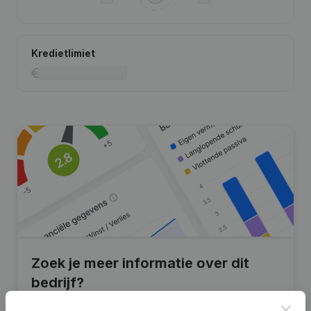
Kredietlimiet
Zoek je meer informatie over dit
bedrijf?
Clos
Raadpleeg de gezondheid in een oogopslag