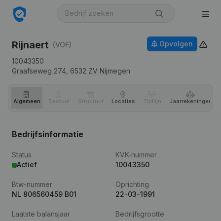
Rijnaert
Opvolgen
(VOF)
10043350
Graafseweg 274,
6532 ZV
Nijmegen
Algemeen
Bestuur
Structuur
Locaties
Tijdlijn
Jaar­rekeningen
Bedrijfsinformatie
Status
KVK-nummer
Actief
10043350
Btw-nummer
Oprichting
NL 806560459 B01
22-03-1991
Laatste balansjaar
Bedrijfsgrootte