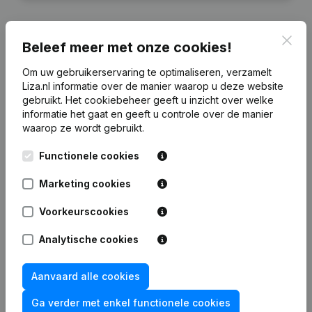
Clos
Beleef meer met onze cookies!
Financiële gegevens
van Theda-Dak
Om uw gebruikerservaring te optimaliseren, verzamelt
Liza.nl informatie over de manier waarop u deze website
gebruikt.
Het cookiebeheer
geeft u inzicht over welke
2024
2023
2022
2021
informatie het gaat en geeft u controle over de manier
waarop ze wordt gebruikt.
Eigen
€
208.222
€
192.965
€
298.439
€
276.249
Functionele cookies
vermogen
Marketing cookies
Personeel
0
0
5
5
Voorkeurscookies
Analytische cookies
Veelgestelde vragen
Aanvaard alle cookies
Ga verder met enkel functionele cookies