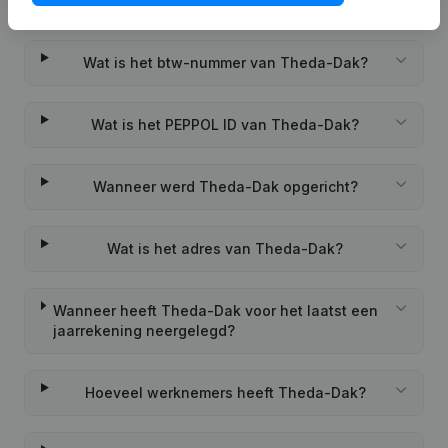
Wat is het KVK-nummer van Theda-Dak?
Wat is het btw-nummer van Theda-Dak?
Wat is het PEPPOL ID van Theda-Dak?
Wanneer werd Theda-Dak opgericht?
Wat is het adres van Theda-Dak?
Wanneer heeft Theda-Dak voor het laatst een
jaarrekening neergelegd?
Hoeveel werknemers heeft Theda-Dak?