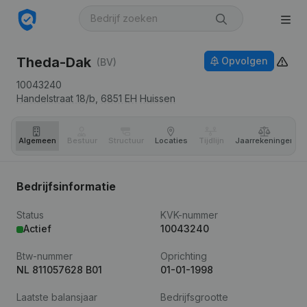
Theda-Dak
Opvolgen
(BV)
10043240
Handelstraat 18/b,
6851 EH
Huissen
Algemeen
Bestuur
Structuur
Locaties
Tijdlijn
Jaar­rekeningen
Bedrijfsinformatie
Status
KVK-nummer
Actief
10043240
Btw-nummer
Oprichting
NL 811057628 B01
01-01-1998
Laatste balansjaar
Bedrijfsgrootte